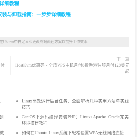
置详细教程
务的全面安装与卸载指南：一步步详细教程
在Ubuntu中自定义和更改终端颜色方案以提升工作效率
下一篇
年付
HostKvm优惠码 - 全场VPS主机月付8折香港独服月付128美元
起
Q、
Linux高效运行后台任务：全面解析几种实用方法与实践
技巧
手到
CentOS下源码编译安装PHP：Linux+Apache+Oracle完美
环境搭建教程
建教
如何在Ubuntu Linux系统下轻松设置WPA无线网络连接