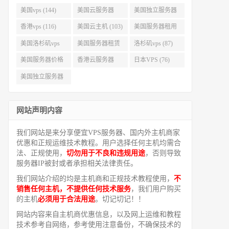
美国vps (144)
美国云服务器
美国独立服务器
(143)
(118)
香港vps (116)
美国云主机 (103)
美国服务器租用
(99)
美国洛杉矶vps
美国服务器租赁
洛杉矶vps (87)
(94)
(91)
美国服务器价格
香港云服务器
日本VPS (76)
(82)
(77)
美国独立服务器
租用 (68)
网站声明内容
我们网站是来分享便宜VPS服务器、国内外主机商家
优惠和正规运维技术教程。用户选择任何主机均需合
法、正规使用，
切勿用于不良和违规用途
，否则导致
服务器IP被封或者承担相关法律责任。
我们网站介绍的均是主机商和正规技术教程使用，
不
销售任何主机，不提供任何技术服务
，我们用户购买
的主机
必须用于合法用途
。切记切记！！
网站内容来自主机商优惠信息，以及网上运维和教程
技术参考自网络，参考使用注意备份，不确保技术的