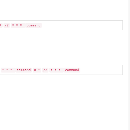
*
/2
* * *
command
* * *
command
0 *
/2
* * *
command