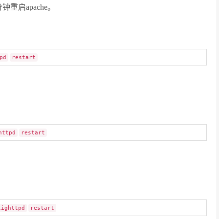
分钟重启apache。
pd
restart
httpd
restart
lighttpd
restart