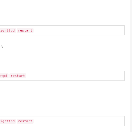
lighttpd
restart
e。
ttpd
restart
lighttpd
restart