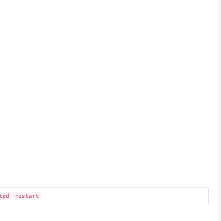
tpd
restart