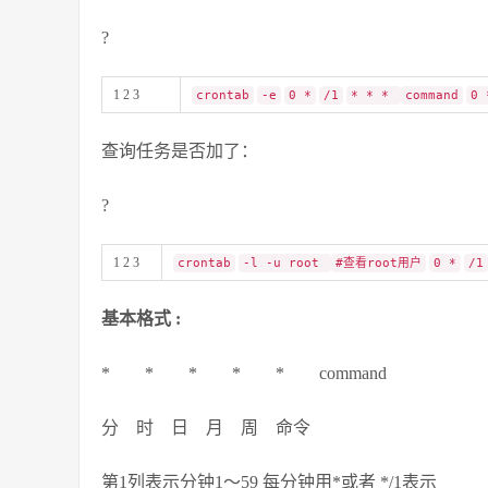
?
1 2 3
crontab
-e
0 *
/1
* * *
command
0 
查询任务是否加了：
?
1 2 3
crontab
-l -u root
#查看root用户
0 *
/1
基本格式 :
* * * * * command
分 时 日 月 周 命令
第1列表示分钟1～59 每分钟用*或者 */1表示