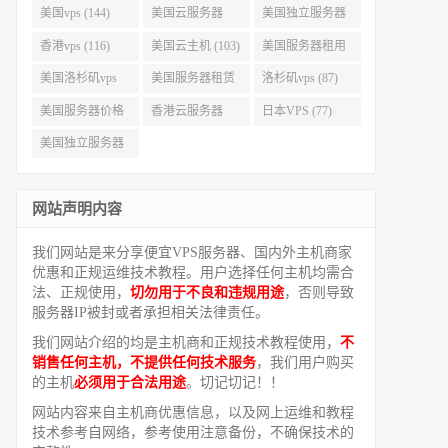
美国vps (144)
美国云服务器
美国独立服务器
(143)
(118)
香港vps (116)
美国云主机 (103)
美国服务器租用
(99)
美国洛杉矶vps
美国服务器租赁
洛杉矶vps (87)
(94)
(91)
美国服务器价格
香港云服务器
日本VPS (77)
(82)
(77)
美国独立服务器
租用 (68)
网站声明内容
我们网站是来分享便宜VPS服务器、国内外主机商家
优惠和正规运维技术教程。用户选择任何主机均需合
法、正规使用，
切勿用于不良和违规用途
，否则导致
服务器IP被封或者承担相关法律责任。
我们网站介绍的均是主机商和正规技术教程使用，
不
销售任何主机，不提供任何技术服务
，我们用户购买
的主机
必须用于合法用途
。切记切记！！
网站内容来自主机商优惠信息，以及网上运维和教程
技术参考自网络，参考使用注意备份，不确保技术的