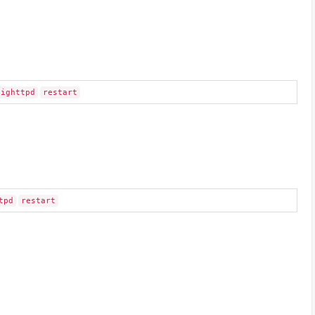
lighttpd
restart
tpd
restart