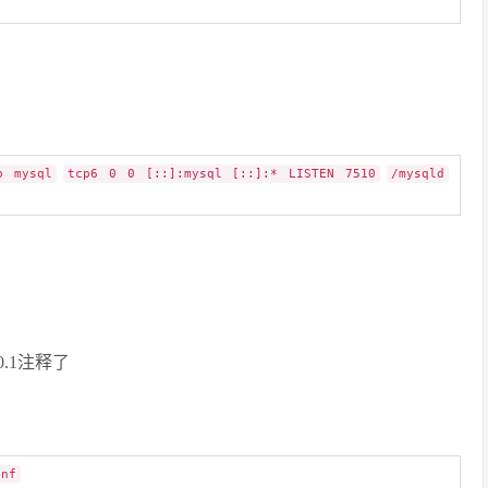
p mysql
tcp6 0 0 [::]:mysql [::]:* LISTEN 7510
/mysqld
.0.1注释了
cnf