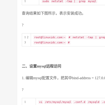
1
sudo
netstat
-tap |
grep
mysql
查询结果如下图所示，表示安装成功。
?
1 2
root@linuxidc.com:~
# netstat -tap | gre
3
root@linuxidc.com:~
#
二、设置mysql远程访问
1. 编辑mysql配置文件，把其中bind-address = 127.0
?
1
vi
/etc/mysql/mysql
.conf.d
/mysqld
.