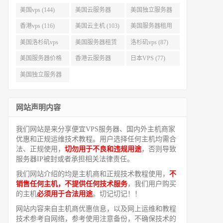
美国vps (144)
美国云服务器
美国独立服务器
(143)
(118)
香港vps (116)
美国云主机 (103)
美国服务器租用
(99)
美国洛杉矶vps
美国服务器租赁
洛杉矶vps (87)
(94)
(91)
美国服务器价格
香港云服务器
日本VPS (77)
(82)
(77)
美国独立服务器
租用 (68)
网站声明内容
我们网站是来分享便宜VPS服务器、国内外主机商家
优惠和正规运维技术教程。用户选择任何主机均需合
法、正规使用，
切勿用于不良和违规用途
，否则导致
服务器IP被封或者承担相关法律责任。
我们网站介绍的均是主机商和正规技术教程使用，
不
销售任何主机，不提供任何技术服务
，我们用户购买
的主机
必须用于合法用途
。切记切记！！
网站内容来自主机商优惠信息，以及网上运维和教程
技术参考自网络，参考使用注意备份，不确保技术的