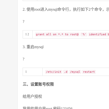
2. 使用root进入mysql命令行，执行如下2个命令，示例
?
1 2
grant all on *.* to root@
'%'
identified
3. 重启mysql
?
1
/etc/init
.d
/mysql
restart
三、设置账号权限
给用户授权
我用的用户是root 密码123456