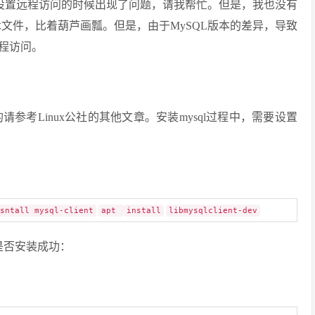
装MySQL，设置远程访问的时候出现了问题，请我帮忙。但是，我也没有
技术文件，比着葫芦画瓢。但是，由于MySQL版本的差异，导致
程访问。
号的请参考Linux公社的其他文章。安装mysql过程中，需要设置
sntall mysql-client
apt
install
libmysqlclient-dev
是否安装成功：