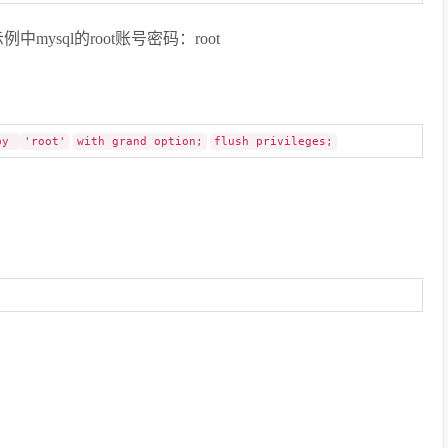
中mysql的root账号密码：root
 by
'root'
with grand option;
flush privileges;