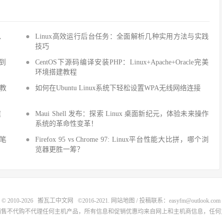
Q、
Linux高效运行后台任务：全面解析几种实用方法与实践
技巧
手到
CentOS下源码编译安装PHP：Linux+Apache+Oracle完美
环境搭建教程
建教
如何在Ubuntu Linux系统下轻松设置WPA无线网络连接
建
Maui Shell 发布：探索 Linux 桌面新纪元，体验未来操作
系统的革命性变革！
细笔
Firefox 95 vs Chrome 97: Linux平台性能大比拼，哪个浏
览器更胜一筹？
© 2010-2026
搬瓦工中文网
©2016-2021.
网站地图
/ 投稿联系：easyfm@outlook.com
销售不代购不代理任何主机产品，所有信息和促销优惠均来自网上和主机商信息，任何