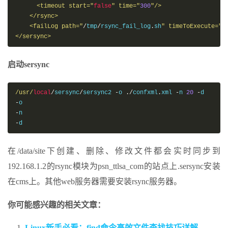
      <timeout start="
false
" time="
300
"/>                 
    </rsync>

    <failLog path="
/
tmp
/
rsync_fail_log
.
sh
" timeToExecute="
3
</sersync>
启动sersync
/usr/
local
/
sersync
/
sersync2 
-
o 
./
confxml
.
xml 
-
n 
20
-
-
o                                                         
-
n                                                         
-
d                                                         
在/data/site下创建、删除、修改文件都会实时同步到
192.168.1.2的rsync模块为psn_ttlsa_com的站点上.sersync安装
在cms上。其他web服务器需要安装rsync服务器。
你可能感兴趣的相关文章：
Linux新手必看：find命令高效文件查找技巧详解