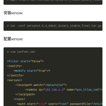
# wget http://tar.766.com/sersync2.5.4_64bit_binary_stable_
安装sersync
# tar -xzvf sersync2.5.4_64bit_binary_stable_final.tar.gz  
配置sersync
# vim confxml.xml
<
filter start
=
"false"
>
<inotify>
<
modify start
=
"true"
/>
<
/inotify>                      

<sersync>                                                 
     <localpath watch="/
data
/
site
/
">                      
           <remote ip="
192.168
.
1.2
" name="
psn_ttlsa_com
"/> 
     </localpath>

    <rsync>                                                
      <auth start="
true
" users="
root
" passwordfile="
/
etc
/
rs