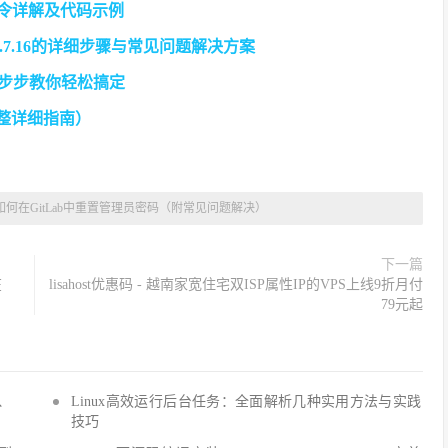
命令详解及代码示例
 5.7.16的详细步骤与常见问题解决方案
：一步步教你轻松搞定
（完整详细指南）
如何在GitLab中重置管理员密码（附常见问题解决）
下一篇
在
lisahost优惠码 - 越南家宽住宅双ISP属性IP的VPS上线9折月付
79元起
Q、
Linux高效运行后台任务：全面解析几种实用方法与实践
技巧