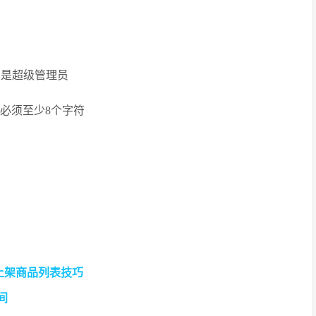
 //id为1的是超级管理员
d’ //密码必须至少8个字符
新上架商品列表技巧
间