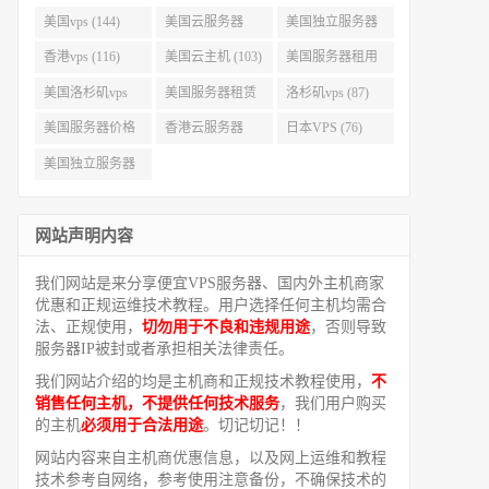
美国vps (144)
美国云服务器
美国独立服务器
(143)
(118)
香港vps (116)
美国云主机 (103)
美国服务器租用
(99)
美国洛杉矶vps
美国服务器租赁
洛杉矶vps (87)
(94)
(91)
美国服务器价格
香港云服务器
日本VPS (76)
(82)
(77)
美国独立服务器
租用 (68)
网站声明内容
我们网站是来分享便宜VPS服务器、国内外主机商家
优惠和正规运维技术教程。用户选择任何主机均需合
法、正规使用，
切勿用于不良和违规用途
，否则导致
服务器IP被封或者承担相关法律责任。
我们网站介绍的均是主机商和正规技术教程使用，
不
销售任何主机，不提供任何技术服务
，我们用户购买
的主机
必须用于合法用途
。切记切记！！
网站内容来自主机商优惠信息，以及网上运维和教程
技术参考自网络，参考使用注意备份，不确保技术的