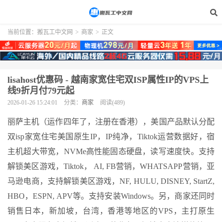
当前位置：
搬瓦工中文网
>
商家
>
正文
lisahost优惠码 - 越南家宽住宅双ISP属性IP的VPS上
线9折月付79元起
2026-01-26 15:24:01
分类：
商家
阅读(489)
丽萨主机（运作四年了，注册在香港），美国产品默认分配
双isp家宽住宅美国原生IP，IP纯净，Tiktok运营数据好，宿
主机超大带宽，NVMe高性能固态硬盘，读写速度快。支持
解锁美区游戏，Tiktok， AI, FB营销，WHATSAPP营销，亚
马逊电商，支持解锁美区游戏，NF, HULU, DISNEY, StartZ,
HBO，ESPN, APV等。支持安装Windows。另，商家还同时
销售日本，新加坡，台湾，香港等地区的VPS，主打原生