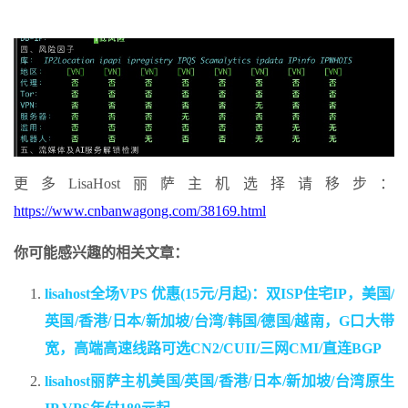
更多LisaHost丽萨主机选择请移步：
https://www.cnbanwagong.com/38169.html
你可能感兴趣的相关文章：
lisahost全场VPS 优惠(15元/月起)：双ISP住宅IP，美国/
英国/香港/日本/新加坡/台湾/韩国/德国/越南，G口大带
宽，高端高速线路可选CN2/CUII/三网CMI/直连BGP
lisahost丽萨主机美国/英国/香港/日本/新加坡/台湾原生