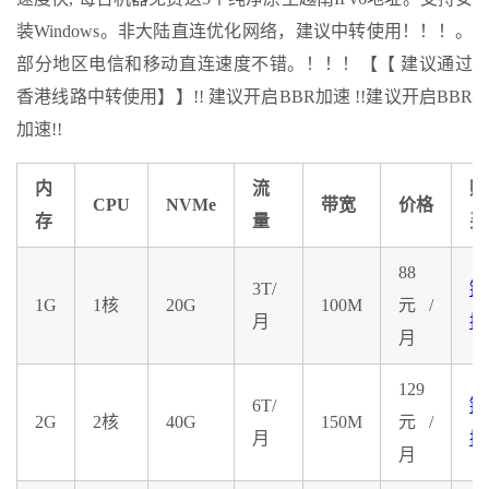
装Windows。非大陆直连优化网络，建议中转使用！！！。
部分地区电信和移动直连速度不错。！！！【【 建议通过
香港线路中转使用】】!! 建议开启BBR加速 !!建议开启BBR
加速!!
内
流
购
CPU
NVMe
带宽
价格
存
量
买
88
3T/
链
1G
1核
20G
100M
元/
月
接
月
129
6T/
链
2G
2核
40G
150M
元/
月
接
月