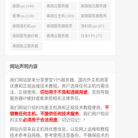
美国vps (144)
美国云服务器
美国独立服务器
(143)
(118)
香港vps (116)
美国云主机 (103)
美国服务器租用
(99)
美国洛杉矶vps
美国服务器租赁
洛杉矶vps (87)
(94)
(91)
美国服务器价格
香港云服务器
日本VPS (77)
(82)
(77)
美国独立服务器
租用 (68)
网站声明内容
我们网站是来分享便宜VPS服务器、国内外主机商家
优惠和正规运维技术教程。用户选择任何主机均需合
法、正规使用，
切勿用于不良和违规用途
，否则导致
服务器IP被封或者承担相关法律责任。
我们网站介绍的均是主机商和正规技术教程使用，
不
销售任何主机，不提供任何技术服务
，我们用户购买
的主机
必须用于合法用途
。切记切记！！
网站内容来自主机商优惠信息，以及网上运维和教程
技术参考自网络，参考使用注意备份，不确保技术的