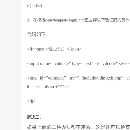
if( false)
2、在模板dede/templets/login.htm里去掉以下验证码的
代码如下:
<li><span>验证码：</span>
<input name=”validate” type=”text” id=”vdcode” style=’
<img id=”vdimgck” src=”../include/vdimgc
this.src=this.src+’?'” />
</li>
解决三：
如果上面的二种办法都不凑效，这是还可以检