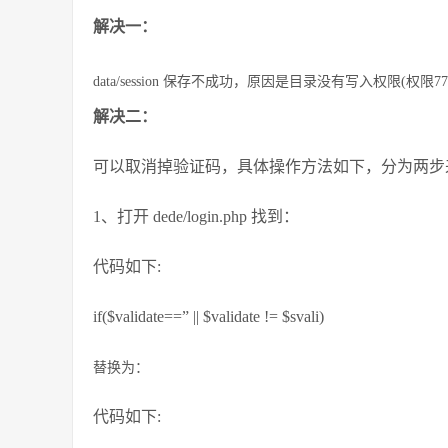
解决一：
data/session 保存不成功，原因是目录没有写入权限(
解决二：
可以取消掉验证码，具体操作方法如下，分为两步
1、打开 dede/login.php 找到：
代码如下:
if($validate==” || $validate != $svali)
替换为：
代码如下: