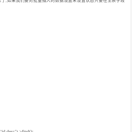
可以了,如果我们要对批量插入的数据设置未设置状态只要在主表字段
‘id desc’)->find();