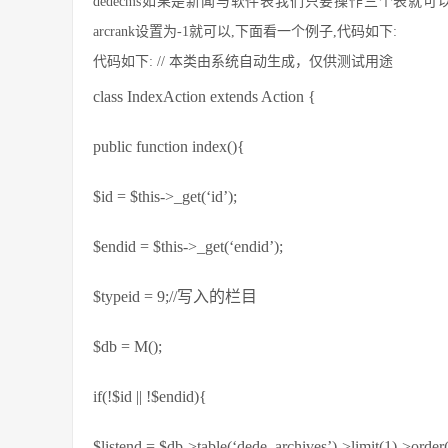
dedecms如果是新闻与软件表我们只要操作三个表就
arcrank设置为-1就可以,下面看一个例子,代码如下:
代码如下: // 本类由系统自动生成，仅供测试用途
class IndexAction extends Action {
public function index(){
$id = $this->_get(‘id’);
$endid = $this->_get(‘endid’);
$typeid = 9;//写入的栏目
$db = M();
if(!$id || !$endid){
$listend = $db->table(‘dede_archives’)->limit(1)->order(