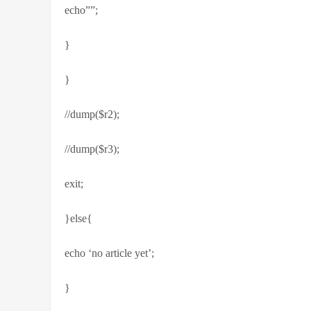
echo””;
}
}
//dump($r2);
//dump($r3);
exit;
}else{
echo ‘no article yet’;
}