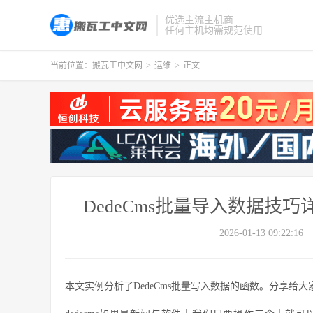
优选主流主机商
任何主机均需规范使用
当前位置：
搬瓦工中文网
>
运维
>
正文
DedeCms批量导入数据技
2026-01-13 09:22:16
本文实例分析了DedeCms批量写入数据的函数。分享给