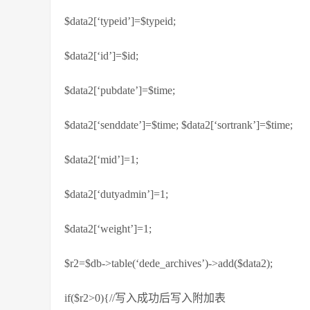
$data2[‘typeid’]=$typeid;
$data2[‘id’]=$id;
$data2[‘pubdate’]=$time;
$data2[‘senddate’]=$time; $data2[‘sortrank’]=$time;
$data2[‘mid’]=1;
$data2[‘dutyadmin’]=1;
$data2[‘weight’]=1;
$r2=$db->table(‘dede_archives’)->add($data2);
if($r2>0){//写入成功后写入附加表