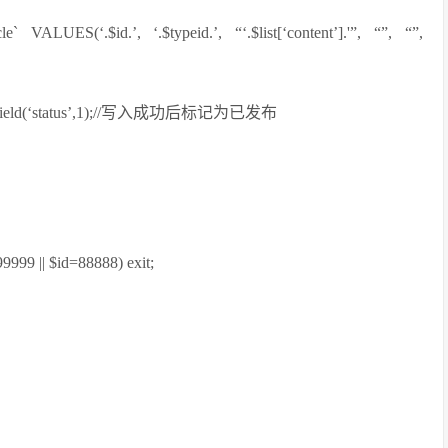
VALUES(‘.$id.’, ‘.$typeid.’, “‘.$list[‘content’].'”, “”, “”,
’])->setField(‘status’,1);//写入成功后标记为已发布
=99999 || $id=88888) exit;