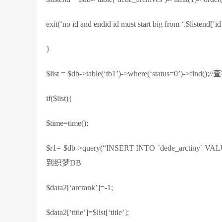
exit(‘no id and endid id must start big from ‘.$list
}
$list = $db->table(‘tb1’)->where(‘status=0’)->
if($list){
$time=time();
$r1= $db->query(“INSERT INTO `dede_arctiny` VALUES(“
到织梦DB
$data2[‘arcrank’]=-1;
$data2[‘title’]=$list[‘title’];