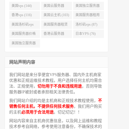
美国vps (144)
美国云服务器
美国独立服务器
(143)
(118)
香港vps (116)
美国云主机 (103)
美国服务器租用
(99)
美国洛杉矶vps
美国服务器租赁
洛杉矶vps (87)
(94)
(91)
美国服务器价格
香港云服务器
日本VPS (76)
(82)
(77)
美国独立服务器
租用 (68)
网站声明内容
我们网站是来分享便宜VPS服务器、国内外主机商家
优惠和正规运维技术教程。用户选择任何主机均需合
法、正规使用，
切勿用于不良和违规用途
，否则导致
服务器IP被封或者承担相关法律责任。
我们网站介绍的均是主机商和正规技术教程使用，
不
销售任何主机，不提供任何技术服务
，我们用户购买
的主机
必须用于合法用途
。切记切记！！
网站内容来自主机商优惠信息，以及网上运维和教程
技术参考自网络，参考使用注意备份，不确保技术的