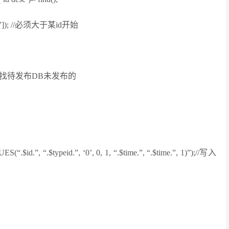
end[‘id’]); //必须大于某id开始
find();//查找待发布DB未发布的
.$id.”, “.$typeid.”, ‘0’, 0, 1, “.$time.”, “.$time.”, 1)”);//写入