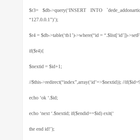
$r3= $db->query(‘INSERT INTO `dede_addonarticle` 
“127.0.0.1”)’);
$r4 = $db->table(‘tb1’)->where(“id = “.$list[‘id
if($r4){
$nextid = $id+1;
//$this->redirect(“index”,array(‘id’=>$nextid)); //if($id
echo ‘ok ‘.$id;
echo ‘next ‘.$nextid; if($endid==$id) exit(‘
the end id!’);