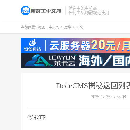
优选主流主机商
任何主机均需规范使用
当前位置：
搬瓦工中文网
>
运维
>
正文
DedeCMS揭秘返回
2025-12-26 07:33:08
代码如下: