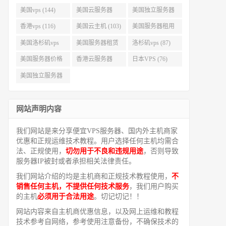
美国vps (144)
美国云服务器
美国独立服务器
(143)
(118)
香港vps (116)
美国云主机 (103)
美国服务器租用
(99)
美国洛杉矶vps
美国服务器租赁
洛杉矶vps (87)
(94)
(91)
美国服务器价格
香港云服务器
日本VPS (76)
(82)
(77)
美国独立服务器
租用 (68)
网站声明内容
我们网站是来分享便宜VPS服务器、国内外主机商家
优惠和正规运维技术教程。用户选择任何主机均需合
法、正规使用，
切勿用于不良和违规用途
，否则导致
服务器IP被封或者承担相关法律责任。
我们网站介绍的均是主机商和正规技术教程使用，
不
销售任何主机，不提供任何技术服务
，我们用户购买
的主机
必须用于合法用途
。切记切记！！
网站内容来自主机商优惠信息，以及网上运维和教程
技术参考自网络，参考使用注意备份，不确保技术的