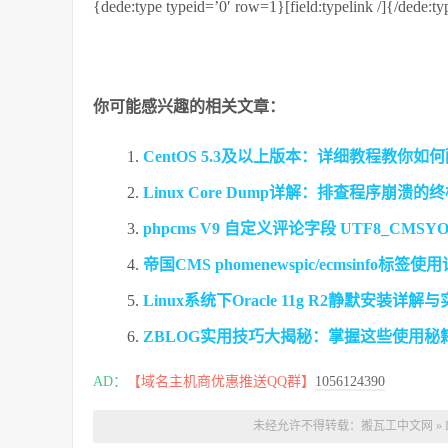
{dede:type typeid=’0′ row=1}[field:typelink /]{/dede:ty
你可能感兴趣的相关文章：
CentOS 5.3及以上版本：详细教程教你如
Linux Core Dump详解：排查程序崩溃的
phpcms V9 自定义评论字段 UTF8_C
帝国CMS phomenewspic/ecmsinfo标
Linux系统下Oracle 11g R2静默安装详
ZBLOG实用技巧大揭秘：掌握这些使用
AD：
【域名主机商优惠推送QQ群】
1056124390
未经允许不得转载：
搬瓦工中文网
»