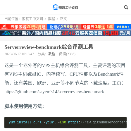
当前位置：
搬瓦工中文网
>
教程
>
正文
Serverreview-benchmark综合评测工具
2020-06-17 10:13:47
分类：
教程
阅读(2385)
这是一个老外写的VPS主机综合评测工具，主要评测的项目
有VPS主机磁盘IO、内存读写、CPU性能以及Benchmark性
能，还有美国、欧洲、亚洲等不同节点的下载速度。主页：
https://github.com/sayem314/serverreview-benchmark
脚本使用使用方法：
yum install curl 
-
ycurl 
-
LsO
 https
:
//raw.githubusercontent.