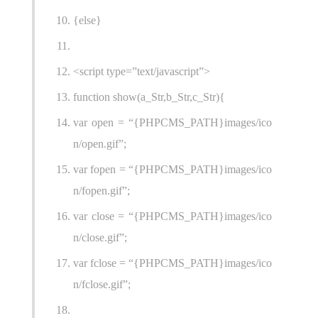
{else}
<script type=”text/javascript”>
function show(a_Str,b_Str,c_Str){
var open = “{PHPCMS_PATH}images/ico
n/open.gif”;
var fopen = “{PHPCMS_PATH}images/ico
n/fopen.gif”;
var close = “{PHPCMS_PATH}images/ico
n/close.gif”;
var fclose = “{PHPCMS_PATH}images/ico
n/fclose.gif”;