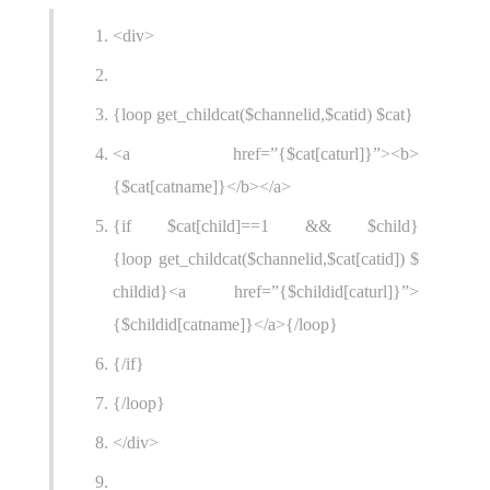
<div>
{loop get_childcat($channelid,$catid) $cat}
<a href=”{$cat[caturl]}”><b>
{$cat[catname]}</b></a>
{if $cat[child]==1 && $child}
{loop get_childcat($channelid,$cat[catid]) $
childid}<a href=”{$childid[caturl]}”>
{$childid[catname]}</a>{/loop}
{/if}
{/loop}
</div>