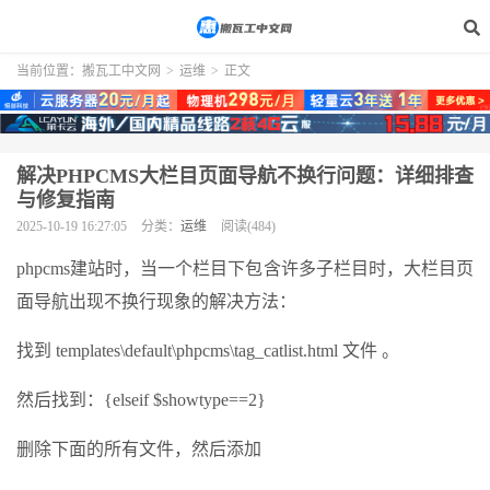
当前位置：
搬瓦工中文网
>
运维
>
正文
解决PHPCMS大栏目页面导航不换行问题：详细排查
与修复指南
2025-10-19 16:27:05
分类：
运维
阅读(484)
phpcms建站时，当一个栏目下包含许多子栏目时，大栏目页
面导航出现不换行现象的解决方法：
找到 templates\default\phpcms\tag_catlist.html 文件 。
然后找到：{elseif $showtype==2}
删除下面的所有文件，然后添加