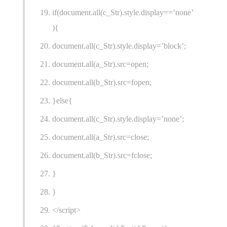
if(document.all(c_Str).style.display==’none’
){
document.all(c_Str).style.display=’block’;
document.all(a_Str).src=open;
document.all(b_Str).src=fopen;
}else{
document.all(c_Str).style.display=’none’;
document.all(a_Str).src=close;
document.all(b_Str).src=fclose;
}
}
</script>