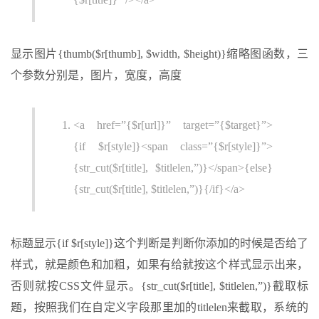
显示图片{thumb($r[thumb], $width, $height)}缩略图函数，三
个参数分别是，图片，宽度，高度
<a href=”{$r[url]}” target=”{$target}”>
{if $r[style]}<span class=”{$r[style]}”>
{str_cut($r[title], $titlelen,”)}</span>{else}
{str_cut($r[title], $titlelen,”)}{/if}</a>
标题显示{if $r[style]}这个判断是判断你添加的时候是否给了
样式，就是颜色和加粗，如果有给就按这个样式显示出来，
否则就按CSS文件显示。{str_cut($r[title], $titlelen,”)}截取标
题，按照我们在自定义字段那里加的titlelen来截取，系统的