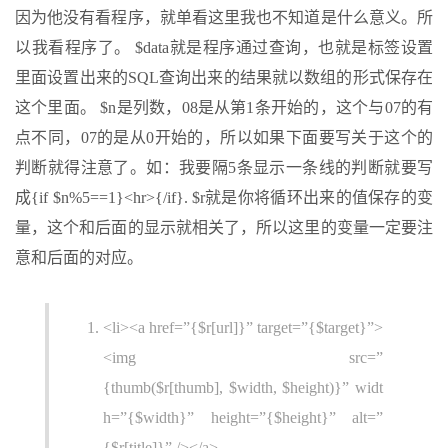
因为他没有看程序，就单看这里我也不知道是什么意义。所
以我看程序了。 $data就是程序通过查询，也就是标签设置
里面设置出来的SQL查询出来的结果就以数组的形式保存在
这个里面。 $n是列数，08是从第1条开始的，这个与07的有
点不同，07的是从0开始的，所以如果下面要写关于这个的
判断就得注意了。如：我要隔5条显示一条线的判断就要写
成{if $n%5==1}<hr>{/if}. $r就是你将循环出来的值保存的变
量，这个和后面的显示就相关了，所以这里的变量一定要注
意和后面的对应。
<li><a href=”{$r[url]}” target=”{$target}”>
<img src=”
{thumb($r[thumb], $width, $height)}” widt
h=”{$width}” height=”{$height}” alt=”
{$r[title]}” /></a>