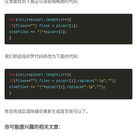
在里面找到下面这句读取缩略图的代码：
for
(
i
=
1
;
i
<
picarr
.
length
;
i
++){
if
(
files
==
""
)
 files 
=
 picarr
[
i
];
elsefiles 
+=
"|"
+
picarr
[
i
];
}
我们把这段织梦代码修改为下面的代码：
for
(
i
=
1
;
i
<
picarr
.
length
;
i
++){
if
(
files
==
""
)
 files 
=
 picarr
[
i
].
replace
(
"-lp"
,
""
);
elsefiles 
+=
"|"
+
picarr
[
i
].
replace
(
"-lp"
,
""
);
}
修改完成后清除缓存重新生成首页就可以了。
你可能感兴趣的相关文章：