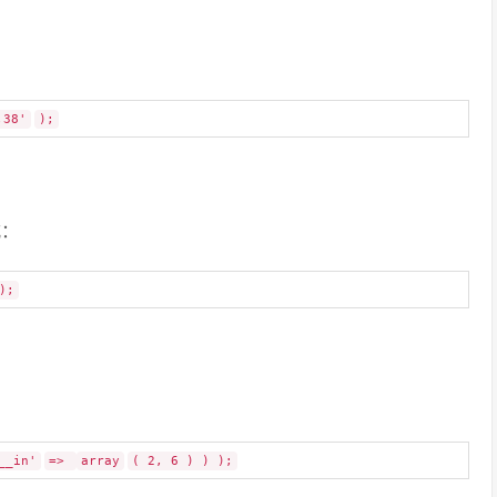
,38'
);
式：
);
__in'
=>
array
( 2, 6 ) ) );