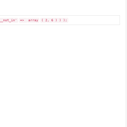
__not_in'
=>
array
( 2, 6 ) ) );