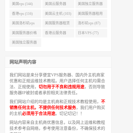
美国vps (144)
美国云服务器
美国独立服务器
(143)
(118)
香港vps (116)
美国云主机 (103)
美国服务器租用
(99)
美国洛杉矶vps
美国服务器租赁
洛杉矶vps (87)
(94)
(91)
美国服务器价格
香港云服务器
日本VPS (77)
(82)
(77)
美国独立服务器
租用 (68)
网站声明内容
我们网站是来分享便宜VPS服务器、国内外主机商家
优惠和正规运维技术教程。用户选择任何主机均需合
法、正规使用，
切勿用于不良和违规用途
，否则导致
服务器IP被封或者承担相关法律责任。
我们网站介绍的均是主机商和正规技术教程使用，
不
销售任何主机，不提供任何技术服务
，我们用户购买
的主机
必须用于合法用途
。切记切记！！
网站内容来自主机商优惠信息，以及网上运维和教程
技术参考自网络，参考使用注意备份，不确保技术的