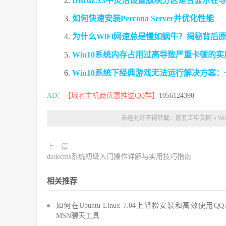
Discuz!x3中灵活设置版块分区是否显示
如何快速安装Percona Server并优化性能
为什么WiFi网速总是慢如蜗牛？揭秘背后
Win10系统内存占用过高导致严重卡顿的
Win10系统下经典游戏无法运行解决方案：
AD：
【域名主机商优惠推送QQ群】
1056124390
未经允许不得转载：
搬瓦工中文网
»
W
上一篇
dedecms系统初级入门操作详解与实用技巧指南
相关推荐
如何在Ubuntu Linux 7.04上轻松安装和高效使用Q
MSN聊天工具