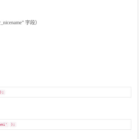
nicename” 字段）
);
ami'
);