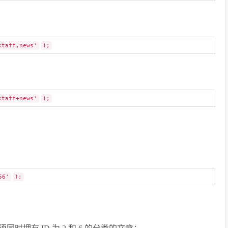
staff,news'
);
staff+news'
);
：
56'
);