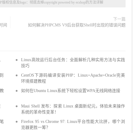
权信息及logo：彻底去掉copyright powered by ecshop的方法详解
下一篇
时间
如何解决PHPCMS V9后台获取Shell时出现的错误问题
Q、
Linux高效运行后台任务：全面解析几种实用方法与实践
技巧
手到
CentOS下源码编译安装PHP：Linux+Apache+Oracle完美
环境搭建教程
建教
如何在Ubuntu Linux系统下轻松设置WPA无线网络连接
建
Maui Shell 发布：探索 Linux 桌面新纪元，体验未来操作
系统的革命性变革！
细笔
Firefox 95 vs Chrome 97: Linux平台性能大比拼，哪个浏
览器更胜一筹？