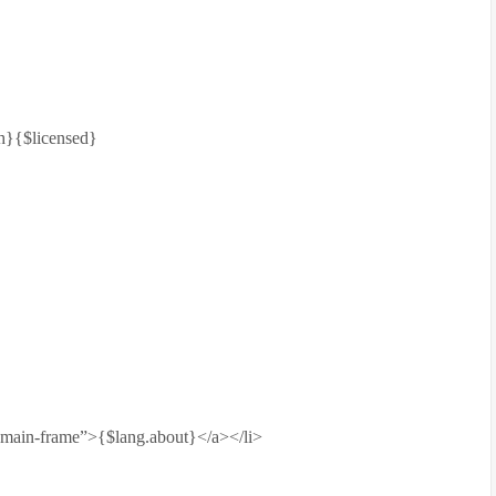
h}{$licensed}
main-frame”>{$lang.about}</a></li>