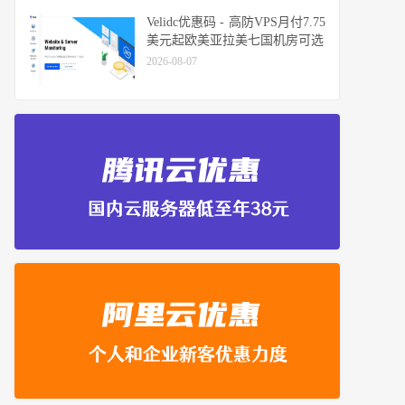
Velidc优惠码 - 高防VPS月付7.75
美元起欧美亚拉美七国机房可选
2026-08-07