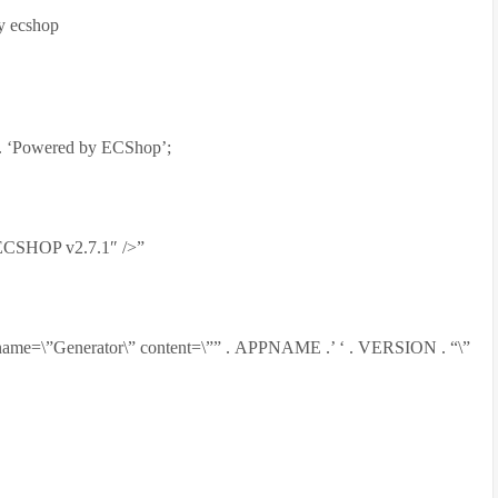
ecshop
 . ‘Powered by ECShop’;
CSHOP v2.7.1″ />”
 name=\”Generator\” content=\”” . APPNAME .’ ‘ . VERSION . “\”