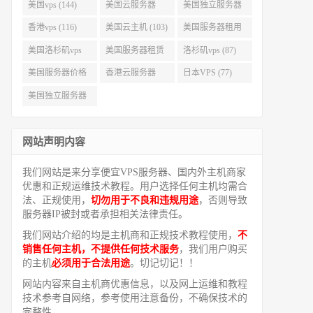
美国vps (144)
美国云服务器
美国独立服务器
(143)
(118)
香港vps (116)
美国云主机 (103)
美国服务器租用
(99)
美国洛杉矶vps
美国服务器租赁
洛杉矶vps (87)
(94)
(91)
美国服务器价格
香港云服务器
日本VPS (77)
(82)
(77)
美国独立服务器
租用 (68)
网站声明内容
我们网站是来分享便宜VPS服务器、国内外主机商家
优惠和正规运维技术教程。用户选择任何主机均需合
法、正规使用，
切勿用于不良和违规用途
，否则导致
服务器IP被封或者承担相关法律责任。
我们网站介绍的均是主机商和正规技术教程使用，
不
销售任何主机，不提供任何技术服务
，我们用户购买
的主机
必须用于合法用途
。切记切记！！
网站内容来自主机商优惠信息，以及网上运维和教程
技术参考自网络，参考使用注意备份，不确保技术的
完整性。