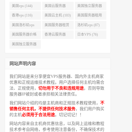
美国vps (144)
美国云服务器
美国独立服务器
(143)
(118)
香港vps (116)
美国云主机 (103)
美国服务器租用
(99)
美国洛杉矶vps
美国服务器租赁
洛杉矶vps (87)
(94)
(91)
美国服务器价格
香港云服务器
日本VPS (76)
(82)
(77)
美国独立服务器
租用 (68)
网站声明内容
我们网站是来分享便宜VPS服务器、国内外主机商家
优惠和正规运维技术教程。用户选择任何主机均需合
法、正规使用，
切勿用于不良和违规用途
，否则导致
服务器IP被封或者承担相关法律责任。
我们网站介绍的均是主机商和正规技术教程使用，
不
销售任何主机，不提供任何技术服务
，我们用户购买
的主机
必须用于合法用途
。切记切记！！
网站内容来自主机商优惠信息，以及网上运维和教程
技术参考自网络，参考使用注意备份，不确保技术的