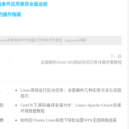
筛选条件应用差异全面总结
务的操作指南
untu中使用命令行快速打开各种文件类型（xdg-open详解）
下一篇
全面解析DedeCMS网站空间迁移详细步骤教程
Q、
Linux高效运行后台任务：全面解析几种实用方法与实践
技巧
手到
CentOS下源码编译安装PHP：Linux+Apache+Oracle完美
环境搭建教程
建教
如何在Ubuntu Linux系统下轻松设置WPA无线网络连接