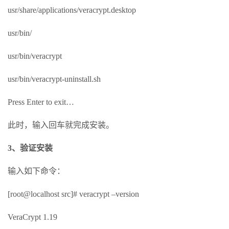
usr/share/applications/veracrypt.desktop
usr/bin/
usr/bin/veracrypt
usr/bin/veracrypt-uninstall.sh
Press Enter to exit…
此时，输入回车就完成安装。
3、验证安装
输入如下命令：
[root@localhost src]# veracrypt –version
VeraCrypt 1.19