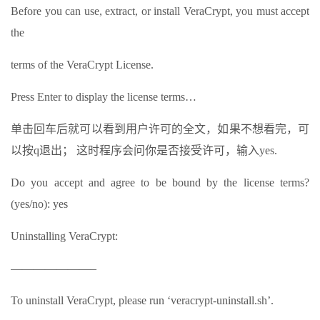
Before you can use, extract, or install VeraCrypt, you must accept
the
terms of the VeraCrypt License.
Press Enter to display the license terms…
单击回车后就可以看到用户许可的全文，如果不想看完，可
以按q退出； 这时程序会问你是否接受许可，输入yes.
Do you accept and agree to be bound by the license terms?
(yes/no): yes
Uninstalling VeraCrypt:
———————–
To uninstall VeraCrypt, please run ‘veracrypt-uninstall.sh’.