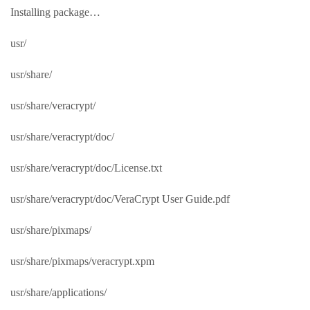
Installing package…
usr/
usr/share/
usr/share/veracrypt/
usr/share/veracrypt/doc/
usr/share/veracrypt/doc/License.txt
usr/share/veracrypt/doc/VeraCrypt User Guide.pdf
usr/share/pixmaps/
usr/share/pixmaps/veracrypt.xpm
usr/share/applications/