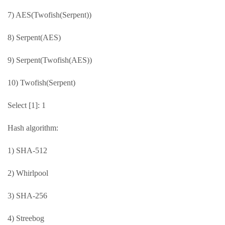
7) AES(Twofish(Serpent))
8) Serpent(AES)
9) Serpent(Twofish(AES))
10) Twofish(Serpent)
Select [1]: 1
Hash algorithm:
1) SHA-512
2) Whirlpool
3) SHA-256
4) Streebog