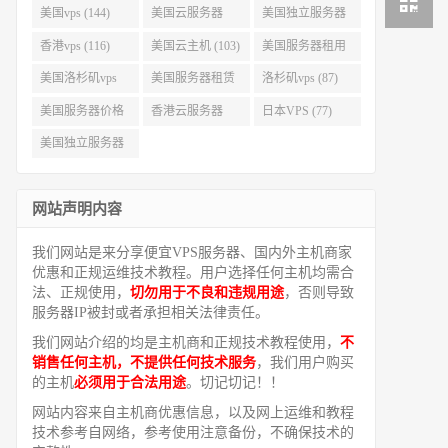
美国vps (144)
美国云服务器
美国独立服务器
(143)
(118)
香港vps (116)
美国云主机 (103)
美国服务器租用
(99)
美国洛杉矶vps
美国服务器租赁
洛杉矶vps (87)
(94)
(91)
美国服务器价格
香港云服务器
日本VPS (77)
(82)
(77)
美国独立服务器
租用 (68)
网站声明内容
我们网站是来分享便宜VPS服务器、国内外主机商家
优惠和正规运维技术教程。用户选择任何主机均需合
法、正规使用，
切勿用于不良和违规用途
，否则导致
服务器IP被封或者承担相关法律责任。
我们网站介绍的均是主机商和正规技术教程使用，
不
销售任何主机，不提供任何技术服务
，我们用户购买
的主机
必须用于合法用途
。切记切记！！
网站内容来自主机商优惠信息，以及网上运维和教程
技术参考自网络，参考使用注意备份，不确保技术的