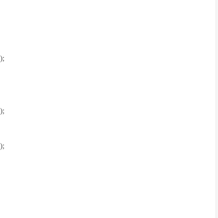
);
);
);