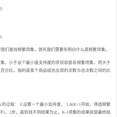
);
);
法，它帮我们查找频繁项集，首先我们需要先明白什么是频繁项集。
项集，小于这个最小值支持度的项目就是非频繁项集，而大于
个百分比，指的是某个商品组合出现的次数与总次数之间的比
temset) 的过程： 0.设置一个最小支持度， 1.从K=1开始，筛选频繁
.循环1、2步。直到找不到结果为止，K-1项集的结果就是最终结