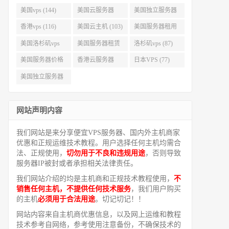
美国vps (144)
美国云服务器
美国独立服务器
(143)
(118)
香港vps (116)
美国云主机 (103)
美国服务器租用
(99)
美国洛杉矶vps
美国服务器租赁
洛杉矶vps (87)
(94)
(91)
美国服务器价格
香港云服务器
日本VPS (77)
(82)
(77)
美国独立服务器
租用 (68)
网站声明内容
我们网站是来分享便宜VPS服务器、国内外主机商家
优惠和正规运维技术教程。用户选择任何主机均需合
法、正规使用，
切勿用于不良和违规用途
，否则导致
服务器IP被封或者承担相关法律责任。
我们网站介绍的均是主机商和正规技术教程使用，
不
销售任何主机，不提供任何技术服务
，我们用户购买
的主机
必须用于合法用途
。切记切记！！
网站内容来自主机商优惠信息，以及网上运维和教程
技术参考自网络，参考使用注意备份，不确保技术的