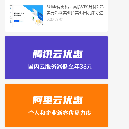
Velidc优惠码 - 高防VPS月付7.75
美元起欧美亚拉美七国机房可选
2026-08-07