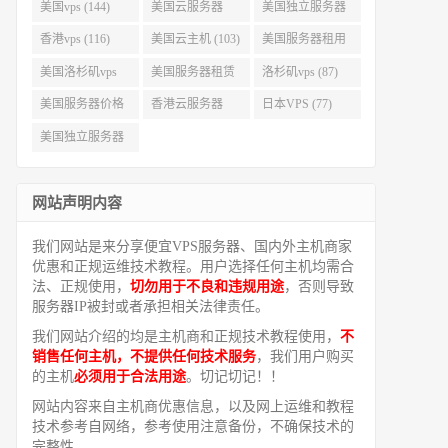
美国vps (144)
美国云服务器
美国独立服务器
(143)
(118)
香港vps (116)
美国云主机 (103)
美国服务器租用
(99)
美国洛杉矶vps
美国服务器租赁
洛杉矶vps (87)
(94)
(91)
美国服务器价格
香港云服务器
日本VPS (77)
(82)
(77)
美国独立服务器
租用 (68)
网站声明内容
我们网站是来分享便宜VPS服务器、国内外主机商家
优惠和正规运维技术教程。用户选择任何主机均需合
法、正规使用，
切勿用于不良和违规用途
，否则导致
服务器IP被封或者承担相关法律责任。
我们网站介绍的均是主机商和正规技术教程使用，
不
销售任何主机，不提供任何技术服务
，我们用户购买
的主机
必须用于合法用途
。切记切记！！
网站内容来自主机商优惠信息，以及网上运维和教程
技术参考自网络，参考使用注意备份，不确保技术的
完整性。