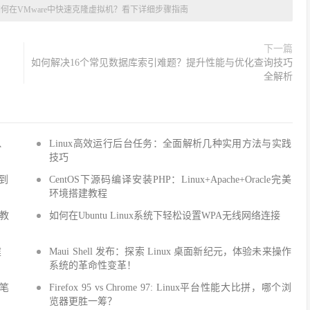
何在VMware中快速克隆虚拟机？看下详细步骤指南
下一篇
如何解决16个常见数据库索引难题？提升性能与优化查询技巧
全解析
Q、
Linux高效运行后台任务：全面解析几种实用方法与实践
技巧
手到
CentOS下源码编译安装PHP：Linux+Apache+Oracle完美
环境搭建教程
建教
如何在Ubuntu Linux系统下轻松设置WPA无线网络连接
建
Maui Shell 发布：探索 Linux 桌面新纪元，体验未来操作
系统的革命性变革！
细笔
Firefox 95 vs Chrome 97: Linux平台性能大比拼，哪个浏
览器更胜一筹？