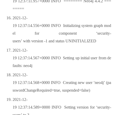
19 12:37:11.957+0000 INFO ======== Neo4j 4.4.2 ===
=====
2021-12-
19 12:37:14.556+0000 INFO Initializing system graph mod
el for component ‘security-
users’ with version -1 and status UNINITIALIZED
2021-12-
19 12:37:14.567+0000 INFO Setting up initial user from de
faults: neo4j
2021-12-
19 12:37:14.568+0000 INFO Creating new user ‘neo4j’ (pa
sswordChangeRequired=true, suspended=false)
2021-12-
19 12:37:14.589+0000 INFO Setting version for ‘security-
users’ to 3