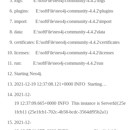
logs: E:\softFile\neo4j-community-4.4.2\logs
plugins: E:\softFile\neo4j-community-4.4.2\plugins
import: E:\softFile\neo4j-community-4.4.2\import
data: E:\softFile\neo4j-community-4.4.2\data
certificates: E:\softFile\neo4j-community-4.4.2\certificates
licenses: E:\softFile\neo4j-community-4.4.2\licenses
run: E:\softFile\neo4j-community-4.4.2\run
Starting Neo4j.
2021-12-19 12:37:08.121+0000 INFO Starting…
2021-12-
19 12:37:09.665+0000 INFO This instance is ServerId{25e
1fcb1} (25e1fcb1-702c-4b58-bcdc-3564df95b2a1)
2021-12-