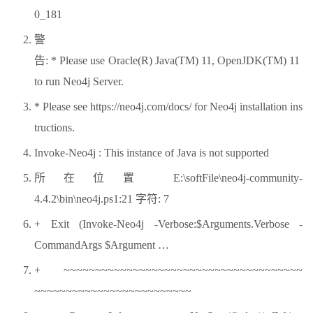
0_181
警
告: * Please use Oracle(R) Java(TM) 11, OpenJDK(TM) 11
to run Neo4j Server.
* Please see https://neo4j.com/docs/ for Neo4j installation ins
tructions.
Invoke-Neo4j : This instance of Java is not supported
所在位置 E:\softFile\neo4j-community-
4.4.2\bin\neo4j.ps1:21 字符: 7
+ Exit (Invoke-Neo4j -Verbose:$Arguments.Verbose -
CommandArgs $Argument …
+ ~~~~~~~~~~~~~~~~~~~~~~~~~~~~~~~~~~~~~~
~~~~~~~~~~~~~~~~~~~~~~~~~