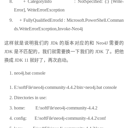
+ CategoryInfo : NotSpecified: (:) [Write-
Error], WriteErrorException
+ FullyQualifiedErrorId : Microsoft.PowerShell.Comman
ds.WriteErrorException,Invoke-Neo4j
这样就是说明我们的 JDk 的版本对应的和 Neo4J 需要的
JDK 是不匹配的，我们就需要换一下我们的 JDK 了。把他
换成 JDK 11 就好了，再次启动。
neo4j.bat console
E:\softFile\neo4j-community-4.4.2\bin>neo4j.bat console
Directories in use:
home: E:\softFile\neo4j-community-4.4.2
config: E:\softFile\neo4j-community-4.4.2\conf