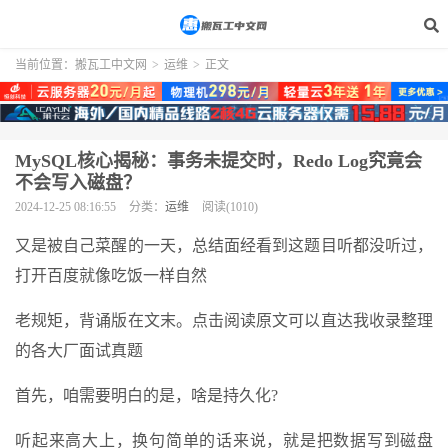
当前位置：
搬瓦工中文网
>
运维
>
正文
MySQL核心揭秘：事务未提交时，Redo Log究竟会
不会写入磁盘？
2024-12-25 08:16:55
分类：
运维
阅读(1010)
又是被自己菜醒的一天，总结面经看到这题目听都没听过，
打开百度就像吃饭一样自然
老规矩，背诵版在文末。点击阅读原文可以直达我收录整理
的各大厂面试真题
首先，咱需要明白的是，啥是持久化?
听起来高大上，换句简单的话来说，就是把数据写到磁盘