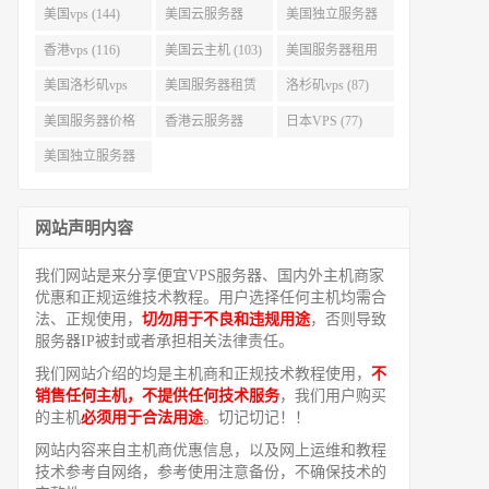
美国vps (144)
美国云服务器
美国独立服务器
(143)
(118)
香港vps (116)
美国云主机 (103)
美国服务器租用
(99)
美国洛杉矶vps
美国服务器租赁
洛杉矶vps (87)
(94)
(91)
美国服务器价格
香港云服务器
日本VPS (77)
(82)
(77)
美国独立服务器
租用 (68)
网站声明内容
我们网站是来分享便宜VPS服务器、国内外主机商家
优惠和正规运维技术教程。用户选择任何主机均需合
法、正规使用，
切勿用于不良和违规用途
，否则导致
服务器IP被封或者承担相关法律责任。
我们网站介绍的均是主机商和正规技术教程使用，
不
销售任何主机，不提供任何技术服务
，我们用户购买
的主机
必须用于合法用途
。切记切记！！
网站内容来自主机商优惠信息，以及网上运维和教程
技术参考自网络，参考使用注意备份，不确保技术的