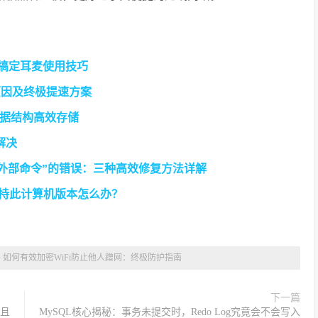
松搞定耳麦使用技巧
原因及终极提速方案
据结构高效存储
解决
部或外部命令”的错误：三种高效修复方法详解
不支持此计算机版本怎么办？
»
如何有效加密WiFi防止他人蹭网：终极防护指南
下一篇
色且
MySQL核心揭秘：事务未提交时，Redo Log究竟会不会写入