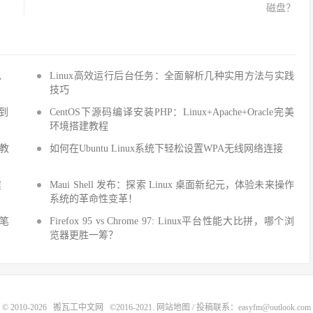
磁盘？
Q、
Linux高效运行后台任务：全面解析几种实用方法与实践
技巧
手到
CentOS下源码编译安装PHP：Linux+Apache+Oracle完美
环境搭建教程
建教
如何在Ubuntu Linux系统下轻松设置WPA无线网络连接
建
Maui Shell 发布：探索 Linux 桌面新纪元，体验未来操作
系统的革命性变革！
细笔
Firefox 95 vs Chrome 97: Linux平台性能大比拼，哪个浏
览器更胜一筹？
© 2010-2026
搬瓦工中文网
©2016-2021.
网站地图
/ 投稿联系：easyfm@outlook.com