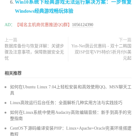
Win10系统下经典游戏无法运行解决方案：一步恢复
Windows经典游戏畅玩体验
AD：
【域名主机商优惠推送QQ群】
1056124390
上一篇
下一篇
数据库备份与恢复详解：关键步
Yin-Net荫云优惠码 - 双十二韩国
骤及注意事项，保障数据安全无
双ISP住宅VPS特价5折月付6美
忧
元起
相关推荐
如何在Ubuntu Linux 7.04上轻松安装和高效使用QQ、MSN聊天工
具
Linux高效运行后台任务：全面解析几种实用方法与实践技巧
如何在Linux系统中使用Audacity高效编辑音频：新手到高手的完
整指南
CentOS下源码编译安装PHP：Linux+Apache+Oracle完美环境搭建
教程