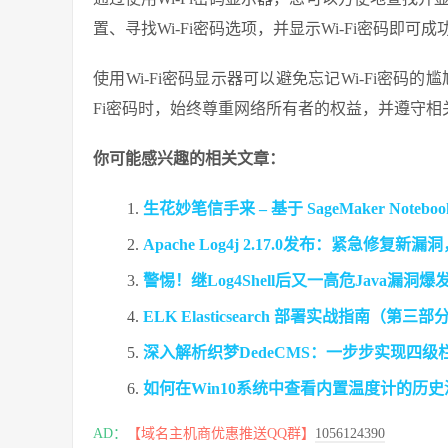
置、寻找Wi-Fi密码选项，并显示Wi-Fi密码即可
使用Wi-Fi密码显示器可以避免忘记Wi-Fi密码
Fi密码时，始终尊重网络所有者的权益，并遵守相
你可能感兴趣的相关文章：
生花妙笔信手来 – 基于 SageMaker Noteboo
Apache Log4j 2.17.0发布：紧急
警惕！继Log4Shell后又一高危Java漏
ELK Elasticsearch 部署实战指南
深入解析织梦DedeCMS：一步步实现四
如何在Win10系统中查看内置温度计的历
AD：
【域名主机商优惠推送QQ群】
1056124390