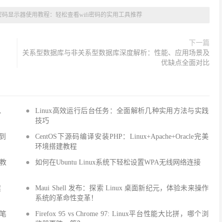
fi密码显示器使用教程：轻松查看wifi密码的实用工具推荐
下一篇
关系型数据库与非关系型数据库深度解析：性能、应用场景及
优缺点全面对比
Q、
Linux高效运行后台任务：全面解析几种实用方法与实践
技巧
手到
CentOS下源码编译安装PHP：Linux+Apache+Oracle完美
环境搭建教程
建教
如何在Ubuntu Linux系统下轻松设置WPA无线网络连接
建
Maui Shell 发布：探索 Linux 桌面新纪元，体验未来操作
系统的革命性变革！
细笔
Firefox 95 vs Chrome 97: Linux平台性能大比拼，哪个浏