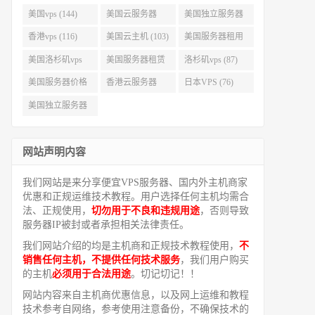
美国vps (144)
美国云服务器
美国独立服务器
(143)
(118)
香港vps (116)
美国云主机 (103)
美国服务器租用
(99)
美国洛杉矶vps
美国服务器租赁
洛杉矶vps (87)
(94)
(91)
美国服务器价格
香港云服务器
日本VPS (76)
(82)
(77)
美国独立服务器
租用 (68)
网站声明内容
我们网站是来分享便宜VPS服务器、国内外主机商家
优惠和正规运维技术教程。用户选择任何主机均需合
法、正规使用，
切勿用于不良和违规用途
，否则导致
服务器IP被封或者承担相关法律责任。
我们网站介绍的均是主机商和正规技术教程使用，
不
销售任何主机，不提供任何技术服务
，我们用户购买
的主机
必须用于合法用途
。切记切记！！
网站内容来自主机商优惠信息，以及网上运维和教程
技术参考自网络，参考使用注意备份，不确保技术的