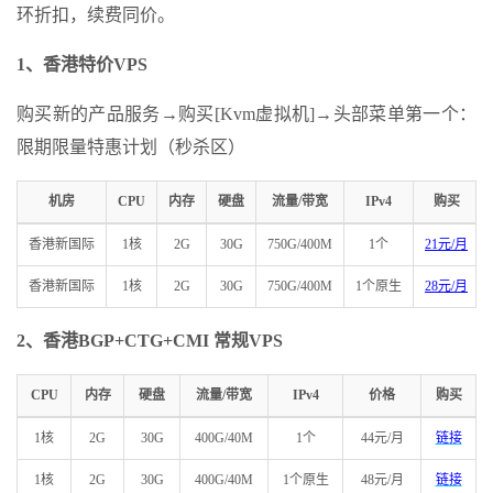
环折扣，续费同价。
1、香港特价VPS
购买新的产品服务→购买[Kvm虚拟机]→头部菜单第一个：
限期限量特惠计划（秒杀区）
机房
CPU
内存
硬盘
流量/带宽
IPv4
购买
香港新国际
1核
2G
30G
750G/400M
1个
21元/月
香港新国际
1核
2G
30G
750G/400M
1个原生
28元/月
2、香港BGP+CTG+CMI 常规VPS
CPU
内存
硬盘
流量/带宽
IPv4
价格
购买
1核
2G
30G
400G/40M
1个
44元/月
链接
1核
2G
30G
400G/40M
1个原生
48元/月
链接