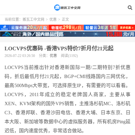
当前位置：
搬瓦工中文网
>
优惠
>
正文
LOCVPS优惠码 -香港VPS特价7折月付21元起
2026-07-22 03:26:50
分类：
优惠
阅读(1192)
LOCVPS当前推出针对香港新国际一期/二期特别7折优惠
码，折后最低月付21元起，BGP+CMI线路国内三网优化，
最高500Mbps大带宽，可选择原生IP，有需要的可以看看。
LOCVPS，2011年成立的稳定老牌国人商家，主要从事
XEN、KVM架构的国外VPS销售，主推洛杉矶MC、洛杉矶
C3、香港邦联、香港沙田电信、香港大埔、日本东京、日
本大阪、新加坡等数据中心的虚拟服务器，所有机房Ping延
迟低，国内速度优秀，非常适合做站。