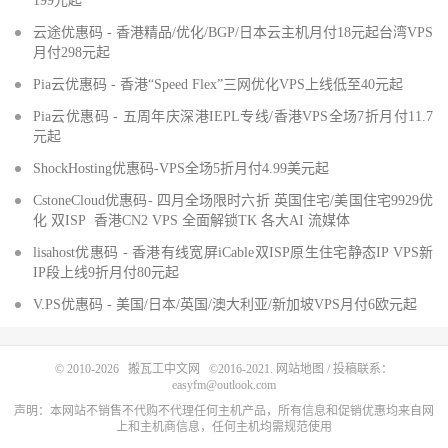
199元起
云途优惠码 - 香港精品/优化/BGP/日本云主机月付18元起台湾VPS
月付298元起
Pia云优惠码 - 香港“Speed Flex”三网优化VPS上线低至40元起
Pia云优惠码 - 五周年庆深港IEPL专线/香港VPS全场7折月付11.7
元起
ShockHosting优惠码-VPS全场5折月付4.99美元起
CstoneCloud优惠码- 四月全场限时六折 英国住宅/美国住宅9929优
化 双ISP 香港CN2 VPS 全面解锁TK 各大AI 流媒体
lisahost优惠码 - 香港有线宽屏iCable双ISP原生住宅静态IP VPS新
IP段上线9折月付80元起
V.PS优惠码 - 美国/日本/英国/澳大利亚/新加坡VPS月付6欧元起
© 2010-2026
搬瓦工中文网
©2016-2021.
网站地图
/ 投稿联系：
easyfm@outlook.com
声明：本网站不销售不代购不代理任何主机产品，所有信息和促销优惠均来自网
上和主机商信息，任何主机均需规范使用