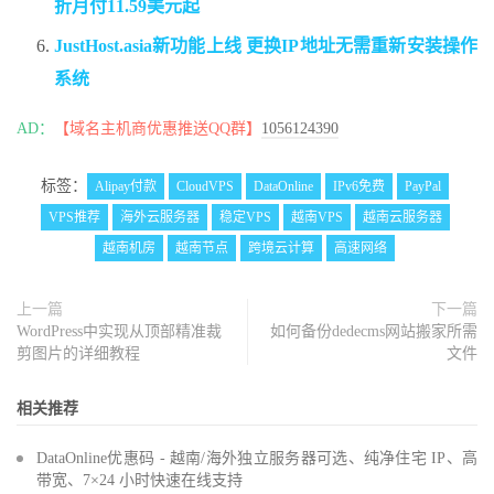
折月付11.59美元起
JustHost.asia新功能上线 更换IP地址无需重新安装操作
系统
AD：
【域名主机商优惠推送QQ群】
1056124390
标签：
Alipay付款
CloudVPS
DataOnline
IPv6免费
PayPal
VPS推荐
海外云服务器
稳定VPS
越南VPS
越南云服务器
越南机房
越南节点
跨境云计算
高速网络
上一篇
下一篇
WordPress中实现从顶部精准裁
如何备份dedecms网站搬家所需
剪图片的详细教程
文件
相关推荐
DataOnline优惠码 - 越南/海外独立服务器可选、纯净住宅 IP、高
带宽、7×24 小时快速在线支持