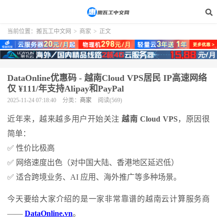
当前位置：
搬瓦工中文网
>
商家
>
正文
DataOnline优惠码 - 越南Cloud VPS居民 IP高速网络
仅 ¥111/年支持Alipay和PayPal
2025-11-24 07:18:40
分类：
商家
阅读(569)
近年来，越来越多用户开始关注
越南
Cloud VPS
，原因很
简单：
✅ 性价比极高
✅ 网络速度出色（对中国大陆、香港地区延迟低）
✅ 适合跨境业务、AI 应用、海外推广等多种场景。
今天要给大家介绍的是一家非常靠谱的越南云计算服务商
——
DataOnline.vn
。