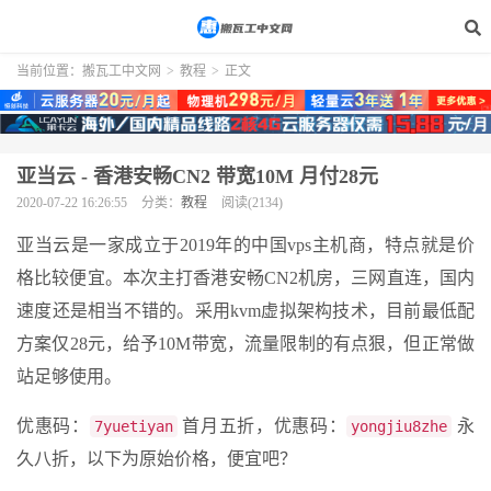
当前位置：
搬瓦工中文网
>
教程
>
正文
亚当云 - 香港安畅CN2 带宽10M 月付28元
2020-07-22 16:26:55
分类：
教程
阅读(2134)
亚当云是一家成立于2019年的中国vps主机商，特点就是价
格比较便宜。本次主打香港安畅CN2机房，三网直连，国内
速度还是相当不错的。采用kvm虚拟架构技术，目前最低配
方案仅28元，给予10M带宽，流量限制的有点狠，但正常做
站足够使用。
优惠码：
首月五折，优惠码：
永
7yuetiyan
yongjiu8zhe
久八折，以下为原始价格，便宜吧？