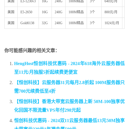
美国
E3-1230v3
16G
240G
100M精品
3个
640元/月
链
美国
E5-2650
16G
240G
100M精品
3个
800元/月
链
美国
Gold6138
32G
240G
100M精品
3个
1024元/月
链
你可能感兴趣的相关文章：
HengHost恒创科技优惠码 - 2024年618海外云服务器低
至11元/月独服5折起续费更便宜
【恒创科技】云服务器31元每月2.8折起 100M服务器只
需700元续费低至4折
【恒创科技】香港大带宽云服务器上新 50M-100独享优
化回国不限流量VPS年付298元起
恒创科技优惠码 - 2024双11云服务器最低13元50M独享