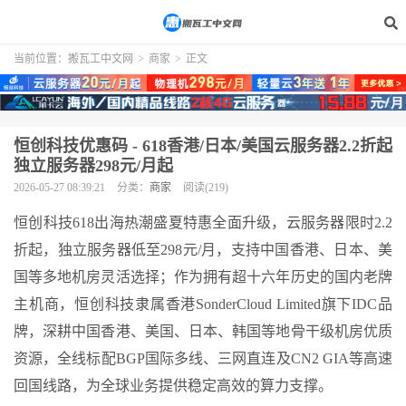
当前位置：
搬瓦工中文网
>
商家
>
正文
恒创科技优惠码 - 618香港/日本/美国云服务器2.2折起
独立服务器298元/月起
2026-05-27 08:39:21
分类：
商家
阅读(219)
恒创科技618出海热潮盛夏特惠全面升级，云服务器限时2.2
折起，独立服务器低至298元/月，支持中国香港、日本、美
国等多地机房灵活选择；作为拥有超十六年历史的国内老牌
主机商，恒创科技隶属香港SonderCloud Limited旗下IDC品
牌，深耕中国香港、美国、日本、韩国等地骨干级机房优质
资源，全线标配BGP国际多线、三网直连及CN2 GIA等高速
回国线路，为全球业务提供稳定高效的算力支撑。