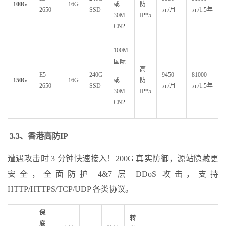
100G
16G
或
防
2650
SSD
元/月
元/1.5年
30M
IP*5
CN2
100M
国际
高
E5
240G
9450
81000
150G
16G
或
防
2650
SSD
元/月
元/1.5年
30M
IP*5
CN2
3.3
、香港高防IP
遭遇攻击时 3 分钟快速接入！200G 真实防御，源站隐藏更
安全，全面防护 4&7 层 DDoS 攻击，支持
HTTP/HTTPS/TCP/UDP 各类协议。
保
转
底