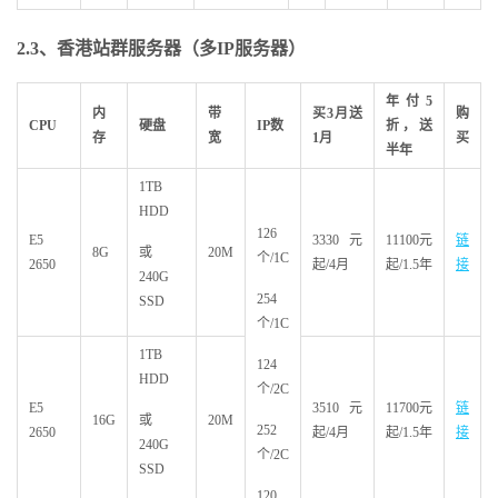
2.3
、香港站群服务器（多IP
服务器）
年付5
内
带
买3
月送
购
CPU
硬盘
IP
数
折，送
存
宽
1
月
买
半年
1TB
HDD
126
E5
3330元
11100元
链
8G
或
20M
个/1C
2650
起/4月
起/1.5年
接
240G
254
SSD
个/1C
1TB
124
HDD
个/2C
E5
3510元
11700元
链
16G
或
20M
252
2650
起/4月
起/1.5年
接
240G
个/2C
SSD
120