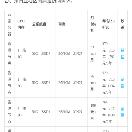
台、东南亚地区的高速访问需求。
云
月
服
CPU|
年付2.5
秒
云系统盘
带宽
付6
务
内存
折起
杀
折
器
香
370
53
港
1核
元/1.5
链
50G（SSD）
2/5/10M（CN2）
元/
节
1G
年,792
接
月
点
元/5年
香
529
76
港
1核
元/1.5
链
50G（SSD）
2/5/10M（CN2）
元/
节
2G
年,1134
接
月
点
元/5年
香
764
109
港
2核
元/1.5
链
50G（SSD）
2/5/10M（CN2）
元/
节
2G
年,1638
接
月
点
元/5年
香
1117