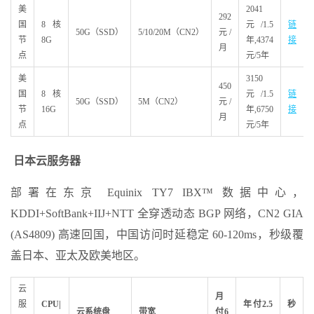
美
2041
292
国
8核
元/1.5
链
50G（SSD）
5/10/20M（CN2）
元/
节
8G
年,4374
接
月
点
元/5年
美
3150
450
国
8核
元/1.5
链
50G（SSD）
5M（CN2）
元/
节
16G
年,6750
接
月
点
元/5年
日本云服务器
部署在东京 Equinix TY7 IBX™ 数据中心，
KDDI+SoftBank+IIJ+NTT 全穿透动态 BGP 网络，CN2 GIA
(AS4809) 高速回国，中国访问时延稳定 60-120ms，秒级覆
盖日本、亚太及欧美地区。
云
月
服
CPU|
年付2.5
秒
云系统盘
带宽
付6