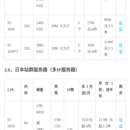
SSD
9000
E5
240G
3
2700
链
32G
20M（CN2）
元/1.5
2650
SSD
个
元/4月
接
年
11400
E5
500G
3
3420
链
32G
20M（CN2）
元/1.5
2650*2
SSD
个
元/4月
接
年
2.6
、日本站群服务器（多IP
服务器）
年付5
内
带
买3
月
购
CPU
硬盘
IP
数
折，送半
存
宽
送1
月
买
年
1TB
HDD
E5
15M
3510元
11700元
链
8G
或
2650
CN2
起/4月
起/1.5年
接
240G
126