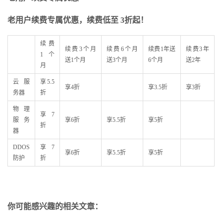
老用户续费专属优惠，续费低至 3
折起！
续费
续费3个月
续费6个月
续费1年送
续费3年
1个
送1个月
送3个月
6个月
送2年
月
云服
享5.5
享4折
享3.5折
享3折
务器
折
物理
享7
服务
享6折
享5.5折
享5折
折
器
DDOS
享7
享6折
享5.5折
享5折
防护
折
你可能感兴趣的相关文章：