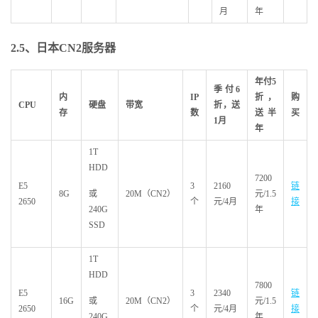
月
年
2.5
、日本CN2
服务器
年付5
季付6
内
IP
折，
购
CPU
硬盘
带宽
折，送
存
数
送半
买
1
月
年
1T
HDD
7200
E5
3
2160
链
8G
或
20M（CN2）
元/1.5
2650
个
元/4月
接
240G
年
SSD
1T
HDD
7800
E5
3
2340
链
16G
或
20M（CN2）
元/1.5
2650
个
元/4月
接
240G
年