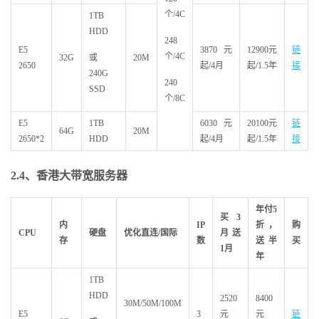
个/4C
1TB
HDD
248
E5
3870元
12900元
链
个/4C
32G
或
20M
2650
起/4月
起/1.5年
接
240G
240
SSD
个/8C
E5
1TB
6030元
20100元
链
64G
20M
2650*2
HDD
起/4月
起/1.5年
接
2.4
、香港大带宽服务器
年付5
买3
内
IP
折，
购
CPU
硬盘
优化直连/
国际
月送
存
数
送半
买
1
月
年
1TB
HDD
2520
8400
30M/50M/100M
E5
3
元
元
链