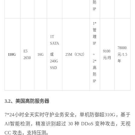
防
IP
1*
管
1T
理
SATA
IP
78000
E5
9100
110G
16G
或
25M（CN2）
+
元/1.5
2650
元/月
240G
2*
年
SSD
高
防
IP
3.2
、美国高防服务器
7*24小时全天实时守护业务安全，单机防御超310G，基于
AI智能检测，精准识别超过 30 种 DDoS 变种攻击，无视
CC 攻击，支持压测。