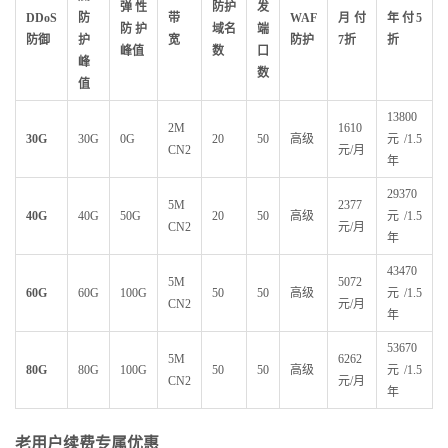
弹性
防护
发
DDoS
防
带
WAF
月付
年付5
防护
域名
端
防御
护
宽
防护
7
折
折
峰值
数
口
峰
数
值
13800
2M
1610
30G
30G
0G
20
50
高级
元/1.5
CN2
元/月
年
29370
5M
2377
40G
40G
50G
20
50
高级
元/1.5
CN2
元/月
年
43470
5M
5072
60G
60G
100G
50
50
高级
元/1.5
CN2
元/月
年
53670
5M
6262
80G
80G
100G
50
50
高级
元/1.5
CN2
元/月
年
老用户续费专属优惠