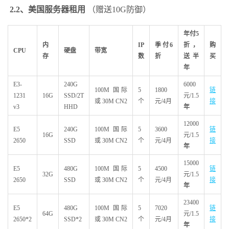
2.2
、美国服务器租用
（赠送10G防御）
年付5
内
IP
季付6
折，
购
CPU
硬盘
带宽
存
数
折
送半
买
年
E3-
240G
6000
100M 国际
5
1800
链
1231
16G
SSD/2T
元/1.5
或 30M CN2
个
元/4月
接
v3
HHD
年
12000
E5
240G
100M 国际
5
3600
链
16G
元/1.5
2650
SSD
或 30M CN2
个
元/4月
接
年
15000
E5
480G
100M 国际
5
4500
链
32G
元/1.5
2650
SSD
或 30M CN2
个
元/4月
接
年
23400
E5
480G
100M 国际
5
7020
链
64G
元/1.5
2650*2
SSD*2
或 30M CN2
个
元/4月
接
年