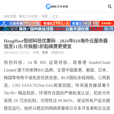
当前位置：
搬瓦工中文网
>
商家
>
正文
HengHost恒创科技优惠码 - 2024年618海外云服务器
低至11元/月独服5折起续费更便宜
2024-06-03 15:22:22
分类：
商家
阅读(950)
恒创科技，14 年 IDC 运营经验，是香港 SonderCloud
Limited 旗下的老牌IDC品牌，主营中国香港、美国、日本、
韩国等地骨干级机房优质资源，BGP国际多线网络，三网直
连，CN2 GIA/CTGNet GIA高速回国，所有服务器部署于
TierⅢ+ 精品机房，环境符合国际严格标准认证，机房元件
采用 2N 冗余机制，可用性达 99.982%，保证所有产品长期
稳定运行，始终以稳定的网络质量吸引众多开发者和企业选