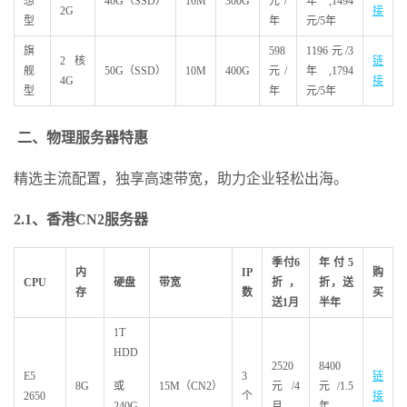
想
40G（SSD）
10M
300G
元/
年,1494
2G
接
型
年
元/5年
旗
598
1196元/3
2核
链
舰
50G（SSD）
10M
400G
元/
年,1794
4G
接
型
年
元/5年
二、物理服务器特惠
精选主流配置，独享高速带宽，助力企业轻松出海。
2.1
、香港CN2
服务器
季付6
年付5
内
IP
购
CPU
硬盘
带宽
折，
折，送
存
数
买
送1
月
半年
1T
HDD
2520
8400
E5
3
链
8G
或
15M（CN2）
元/4
元/1.5
2650
个
接
240G
月
年