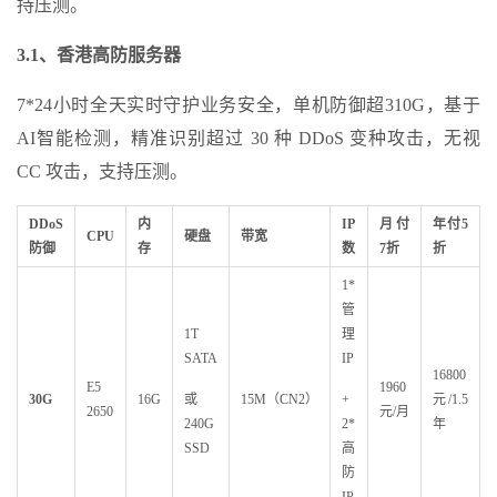
持压测。
3.1
、香港高防服务器
7*24小时全天实时守护业务安全，单机防御超310G，基于
AI智能检测，精准识别超过 30 种 DDoS 变种攻击，无视
CC 攻击，支持压测。
DDoS
内
IP
月付
年付5
CPU
硬盘
带宽
防御
存
数
7
折
折
1*
管
1T
理
SATA
IP
16800
E5
1960
30G
16G
或
15M（CN2）
+
元/1.5
2650
元/月
240G
2*
年
SSD
高
防
IP