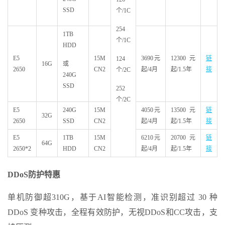
SSD
个/1C
254
1TB
个/1C
HDD
E5
15M
3690元
12300元
链
124
16G
或
2650
CN2
起/4月
起/1.5年
接
个/2C
240G
SSD
252
个/2C
E5
240G
15M
4050元
13500元
链
32G
2650
SSD
CN2
起/4月
起/1.5年
接
E5
1TB
15M
6210元
20700元
链
64G
2650*2
HDD
CN2
起/4月
起/1.5年
接
DDoS
防护特惠
单机防御超310G，基于AI智能检测，准识别超过 30 种
DDoS 变种攻击，全程有效防护，无视DDoS和CC攻击，支