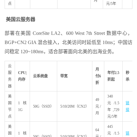
月
点
元/5年
美国云服务器
部署在美国 CoreSite LA2、600 West 7th Street 数据中心，
BGP+CN2 GIA 混合接入，北美访问时延低至 10ms；中国访
问稳定 120~180ms，适合部署面向北美的出海业务。
云
月
服
CPU|
年付2.5
秒
云系统盘
带宽
付6
务
内存
折起
杀
折
器
美
340
49
国
1核
元/1.5
链
50G（SSD）
5/10/20M（CN2）
元/
节
1G
年,729
接
月
点
元/5年
美
445
64
国
1核
元/1.5
链
50G（SSD）
5/10/20M（CN2）
元/