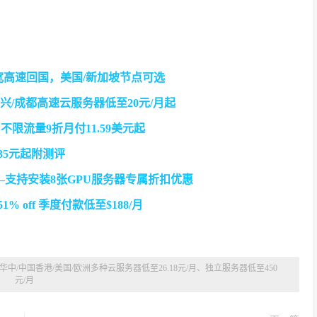
带宽高速回国，美国/新加坡节点可选
/绍兴/成都高速云服务器低至20元/月起
 VPS不限流量9折月付11.59美元起
35元起附测评
—支持安装8张GPU服务器专属折扣优惠
% off 季度付款低至$188/月
 618华中/中国香港/美国/欧洲多种云服务器低至26.18元/月、独立服务器低至450
元/月