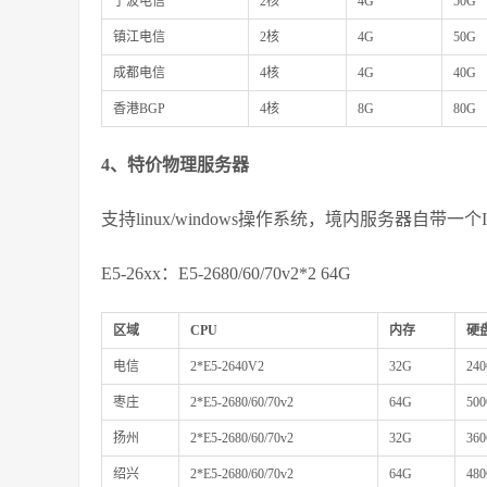
宁波电信
2核
4G
50G
镇江电信
2核
4G
50G
成都电信
4核
4G
40G
香港BGP
4核
8G
80G
4、特价物理服务器
支持linux/windows操作系统，境内服务器自带一
E5-26xx：E5-2680/60/70v2*2 64G
区域
CPU
内存
硬
电信
2*E5-2640V2
32G
24
枣庄
2*E5-2680/60/70v2
64G
50
扬州
2*E5-2680/60/70v2
32G
36
绍兴
2*E5-2680/60/70v2
64G
48