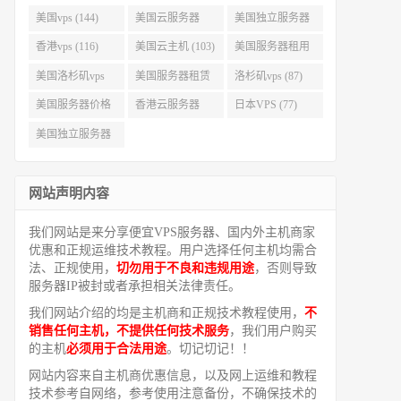
美国vps (144)
美国云服务器
美国独立服务器
(143)
(118)
香港vps (116)
美国云主机 (103)
美国服务器租用
(99)
美国洛杉矶vps
美国服务器租赁
洛杉矶vps (87)
(94)
(91)
美国服务器价格
香港云服务器
日本VPS (77)
(82)
(77)
美国独立服务器
租用 (68)
网站声明内容
我们网站是来分享便宜VPS服务器、国内外主机商家
优惠和正规运维技术教程。用户选择任何主机均需合
法、正规使用，
切勿用于不良和违规用途
，否则导致
服务器IP被封或者承担相关法律责任。
我们网站介绍的均是主机商和正规技术教程使用，
不
销售任何主机，不提供任何技术服务
，我们用户购买
的主机
必须用于合法用途
。切记切记！！
网站内容来自主机商优惠信息，以及网上运维和教程
技术参考自网络，参考使用注意备份，不确保技术的