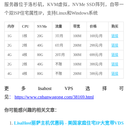
服务器位于洛杉矶，KVM虚拟，NVMe SSD阵列，自带一
个双ISP住宅属性IP，支持Linux和Windows系统
内存
CPU
NVMe
流量
带宽
价格
购买
1G
1核
20G
3T/月
100M
169元/月
链接
2G
2核
40G
6T/月
200M
299元/月
链接
4G
4核
80G
20T/月
300M
699元/月
链接
2G
2核
40G
不限
100M
399元/月
链接
4G
4核
80G
不限
200M
599元/月
链接
更多lisahost VPS
选择可
见
：
https://www.cnbanwagong.com/
38169
.html
‎
你可能感兴趣的相关文章：
LisaHost丽萨主机优惠码 - 美国家庭住宅IP大宽带VDS