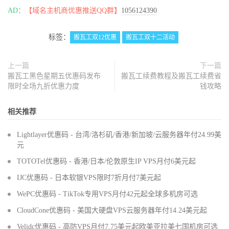
AD：
【域名主机商优惠推送QQ群】
1056124390
标签：
搬瓦工双12优惠
搬瓦工双十二活动
上一篇
下一篇
搬瓦工黑色星期五优惠码发布
搬瓦工续费教程及搬瓦工续费省
限时全场九折优惠力度
钱攻略
相关推荐
Lightlayer优惠码 - 台湾/洛杉矶/香港/新加坡/云服务器年付24.99美
元
TOTOTel优惠码 - 香港/日本/伦敦原生IP VPS月付6美元起
IJC优惠码 - 日本软银VPS限时7折月付7美元起
WePC优惠码 - TikTok专用VPS月付42元起全球多机房可选
CloudCone优惠码 - 美国大硬盘VPS云服务器年付14.24美元起
Velidc优惠码 - 高防VPS月付7.75美元起欧美亚拉美七国机房可选