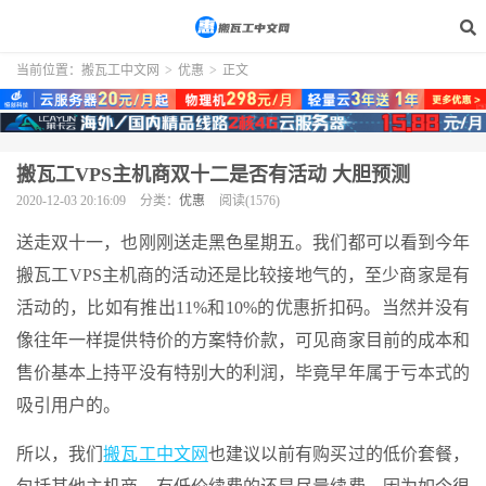
当前位置：
搬瓦工中文网
>
优惠
>
正文
搬瓦工VPS主机商双十二是否有活动 大胆预测
2020-12-03 20:16:09
分类：
优惠
阅读(1576)
送走双十一，也刚刚送走黑色星期五。我们都可以看到今年
搬瓦工VPS主机商的活动还是比较接地气的，至少商家是有
活动的，比如有推出11%和10%的优惠折扣码。当然并没有
像往年一样提供特价的方案特价款，可见商家目前的成本和
售价基本上持平没有特别大的利润，毕竟早年属于亏本式的
吸引用户的。
所以，我们
搬瓦工中文网
也建议以前有购买过的低价套餐，