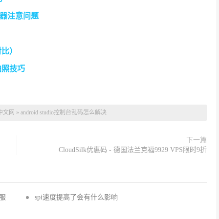
务器注意问题
对比）
拍照技巧
中文网
»
android studio控制台乱码怎么解决
下一篇
CloudSilk优惠码 - 德国法兰克福9929 VPS限时9折
国服
spi速度提高了会有什么影响