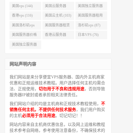
美国vps (144)
美国云服务器
美国独立服务器
(143)
(118)
香港vps (116)
美国云主机 (103)
美国服务器租用
(99)
美国洛杉矶vps
美国服务器租赁
洛杉矶vps (87)
(94)
(91)
美国服务器价格
香港云服务器
日本VPS (76)
(82)
(77)
美国独立服务器
租用 (68)
网站声明内容
我们网站是来分享便宜VPS服务器、国内外主机商家
优惠和正规运维技术教程。用户选择任何主机均需合
法、正规使用，
切勿用于不良和违规用途
，否则导致
服务器IP被封或者承担相关法律责任。
我们网站介绍的均是主机商和正规技术教程使用，
不
销售任何主机，不提供任何技术服务
，我们用户购买
的主机
必须用于合法用途
。切记切记！！
网站内容来自主机商优惠信息，以及网上运维和教程
技术参考自网络，参考使用注意备份，不确保技术的