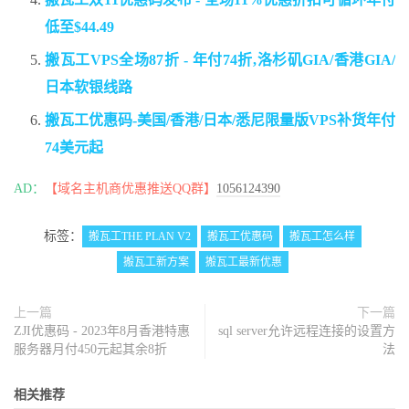
低至$44.49
搬瓦工VPS全场87折 - 年付74折,洛杉矶GIA/香港GIA/
日本软银线路
搬瓦工优惠码-美国/香港/日本/悉尼限量版VPS补货年付
74美元起
AD：
【域名主机商优惠推送QQ群】
1056124390
标签：
搬瓦工THE PLAN V2
搬瓦工优惠码
搬瓦工怎么样
搬瓦工新方案
搬瓦工最新优惠
上一篇
下一篇
ZJI优惠码 - 2023年8月香港特惠
sql server允许远程连接的设置方
服务器月付450元起其余8折
法
相关推荐