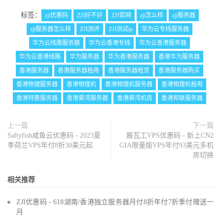
标签：
zji优惠码
ZJI好不好
ZJI官网
zji怎么样
zji服务器
zji服务器怎么样
ZJI测评
ZJI测试ip
华为云专线服务器
华为云线路服务器
华为云香港专线
华为云香港服务器
华为云香港线路
华为服务器
华为香港服务器
香港华为服务器
香港服务器
香港服务器租用
香港服务器租赁
香港服务器购买
香港物理服务器
香港物理机
香港物理机服务器
香港物理机租用
香港特惠服务器
香港葵湾服务器
香港葵湾机房
香港邦联服务器
上一篇
下一篇
Saltyfish咸鱼云优惠码 - 2023夏
搬瓦工VPS优惠码 - 新上CN2
季荷兰VPS年付8折30美元起
GIA限量版VPS年付93美元多机
房切换
相关推荐
ZJI优惠码 - 618湖南/香港独立服务器月付8折年付7折季付赠送一
月