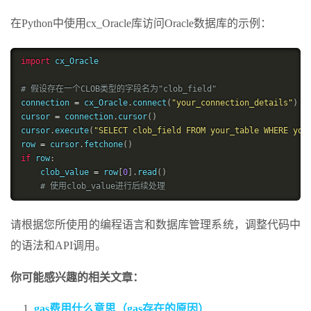
在Python中使用cx_Oracle库访问Oracle数据库的示例：
import
 cx_Oracle

# 假设存在一个CLOB类型的字段名为"clob_field"
connection 
=
 cx_Oracle
.
connect
(
"your_connection_details"
)
cursor 
=
 connection
.
cursor
(
)
cursor
.
execute
(
"SELECT clob_field FROM your_table WHERE you
row 
=
 cursor
.
fetchone
(
)
if
 row
:
    clob_value 
=
 row
[
0
]
.
read
(
)
# 使用clob_value进行后续处理
请根据您所使用的编程语言和数据库管理系统，调整代码中
的语法和API调用。
你可能感兴趣的相关文章：
gas费用什么意思（gas存在的原因）