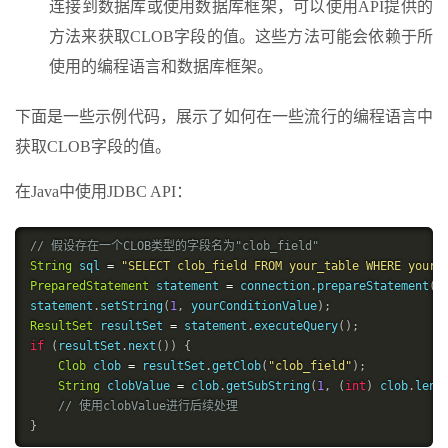
连接到数据库或使用数据库框架，可以使用API提供的
方法来获取CLOB字段的值。这些方法可能会依赖于所
使用的编程语言和数据库框架。
下面是一些示例代码，展示了如何在一些流行的编程语言中
获取CLOB字段的值。
在Java中使用JDBC API：
// 假设存在一个CLOB类型的字段名为"clob_field"
String
 sql 
=
"SELECT clob_field FROM your_table WHERE your_
PreparedStatement
 statement 
=
 connection
.
prepareStatement
(
s
statement
.
setString
(
1
,
 yourConditionValue
)
;
ResultSet
 resultSet 
=
 statement
.
executeQuery
(
)
;
if
(
resultSet
.
next
(
)
)
{
Clob
 clob 
=
 resultSet
.
getClob
(
"clob_field"
)
;
String
 clobValue 
=
 clob
.
getSubString
(
1
,
(
int
)
 clob
.
leng
// 使用clobValue进行后续处理
}