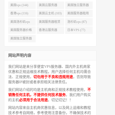
美国vps (144)
美国云服务器
美国独立服务器
(143)
(118)
香港vps (116)
美国云主机 (103)
美国服务器租用
(99)
美国洛杉矶vps
美国服务器租赁
洛杉矶vps (87)
(94)
(91)
美国服务器价格
香港云服务器
日本VPS (77)
(82)
(77)
美国独立服务器
租用 (68)
网站声明内容
我们网站是来分享便宜VPS服务器、国内外主机商家
优惠和正规运维技术教程。用户选择任何主机均需合
法、正规使用，
切勿用于不良和违规用途
，否则导致
服务器IP被封或者承担相关法律责任。
我们网站介绍的均是主机商和正规技术教程使用，
不
销售任何主机，不提供任何技术服务
，我们用户购买
的主机
必须用于合法用途
。切记切记！！
网站内容来自主机商优惠信息，以及网上运维和教程
技术参考自网络，参考使用注意备份，不确保技术的