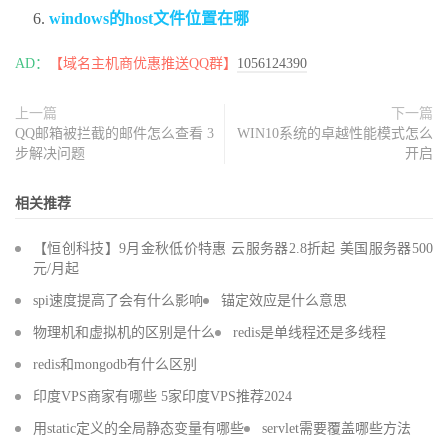
windows的host文件位置在哪
AD：
【域名主机商优惠推送QQ群】
1056124390
上一篇
下一篇
QQ邮箱被拦截的邮件怎么查看 3
WIN10系统的卓越性能模式怎么
步解决问题
开启
相关推荐
【恒创科技】9月金秋低价特惠 云服务器2.8折起 美国服务器500
元/月起
spi速度提高了会有什么影响
锚定效应是什么意思
物理机和虚拟机的区别是什么
redis是单线程还是多线程
redis和mongodb有什么区别
印度VPS商家有哪些 5家印度VPS推荐2024
用static定义的全局静态变量有哪些
servlet需要覆盖哪些方法