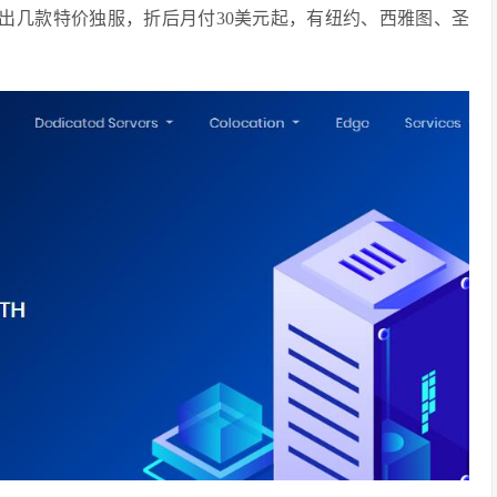
日推出几款特价独服，折后月付30美元起，有纽约、西雅图、圣