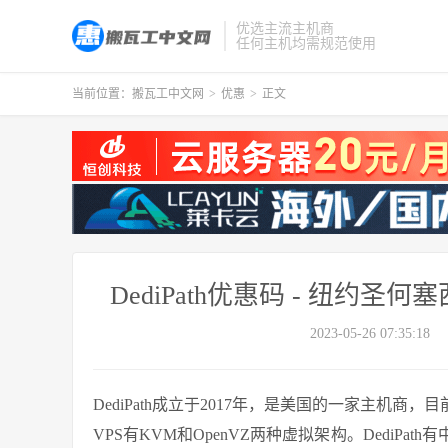
优选主流主机商
任何主机均需规范使用
当前位置：
搬瓦工中文网
>
优惠
>
正文
DediPath优惠码 - 纽约
2023-05-26 07:35:18
DediPath成立于2017年，是美国的一家主机商，目前
VPS有KVM和OpenVZ两种虚拟架构。DediP