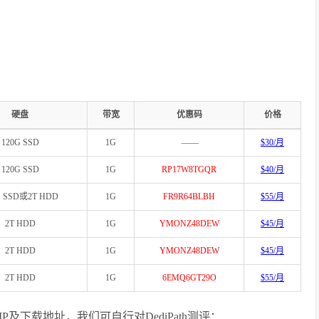
硬盘
带宽
优惠码
价格
120G SSD
1G
——
$30/月
120G SSD
1G
RP17W8TGQR
$40/月
G SSD或2T HDD
1G
FR9R64BLBH
$55/月
2T HDD
1G
YMONZ48DEW
$45/月
2T HDD
1G
YMONZ48DEW
$45/月
2T HDD
1G
6EMQ6GT29O
$55/月
th测试IP及下载地址，我们可自行对DediPath测评：