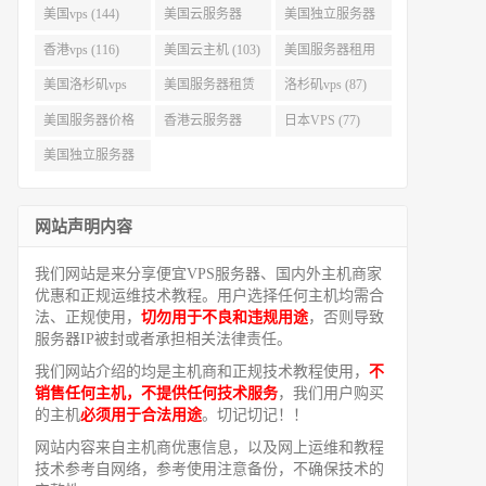
美国vps (144)
美国云服务器
美国独立服务器
(143)
(118)
香港vps (116)
美国云主机 (103)
美国服务器租用
(99)
美国洛杉矶vps
美国服务器租赁
洛杉矶vps (87)
(94)
(91)
美国服务器价格
香港云服务器
日本VPS (77)
(82)
(77)
美国独立服务器
租用 (68)
网站声明内容
我们网站是来分享便宜VPS服务器、国内外主机商家
优惠和正规运维技术教程。用户选择任何主机均需合
法、正规使用，
切勿用于不良和违规用途
，否则导致
服务器IP被封或者承担相关法律责任。
我们网站介绍的均是主机商和正规技术教程使用，
不
销售任何主机，不提供任何技术服务
，我们用户购买
的主机
必须用于合法用途
。切记切记！！
网站内容来自主机商优惠信息，以及网上运维和教程
技术参考自网络，参考使用注意备份，不确保技术的