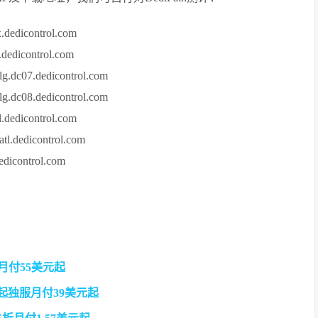
icontrol.com
control.com
.dedicontrol.com
.dedicontrol.com
icontrol.com
dicontrol.com
ontrol.com
量月付55美元起
0美元起独服月付39美元起