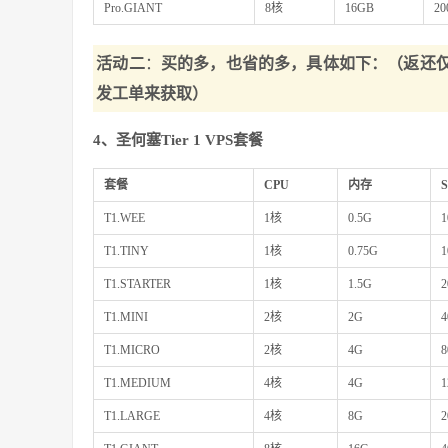
Pro.GIANT
8核
16GB
20
活动二
：
买的多，也省的多，具体如下：（返还仅适用于
发工单来获取）
4、圣何塞Tier 1 VPS套餐
套餐
CPU
内存
T1.WEE
1核
0.5G
1
T1.TINY
1核
0.75G
1
T1.STARTER
1核
1.5G
2
T1.MINI
2核
2G
4
T1.MICRO
2核
4G
8
T1.MEDIUM
4核
4G
1
T1.LARGE
4核
8G
2