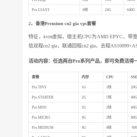
Pro.GIANT
8核
24G
640G
2、香港Premium cn2 gia vps套餐
特征，kvm虚拟，宿主机CPU为AMD EPYC，带宽从10
信双程cn2 gia，联通回程cn2 gia，去程AS10099+
活动内容：任选两台Pro系列产品，即可免费活得一
套餐
内存
CPU
SS
Pro.TINY
1G
1核
20
Pro.STARTER
2G
1核
40
Pro.MINI
2G
2核
60
Pro.MICRO
4G
2核
80
Pro.MEDIUM
4G
4核
·60