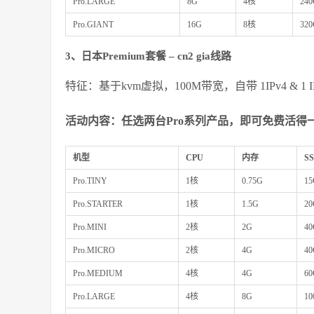
Pro.LARGE
8G
4核
24
Pro.GIANT
16G
8核
32
3、日本Premium套餐 – cn2 gia线路
特征：基于kvm虚拟，100M带宽，自带 1IPv4 & 1 IPv6 
活动内容：任选两台Pro系列产品，即可免费活得一
机型
CPU
内存
S
Pro.TINY
1核
0.75G
15
Pro.STARTER
1核
1.5G
20
Pro.MINI
2核
2G
40
Pro.MICRO
2核
4G
40
Pro.MEDIUM
4核
4G
60
Pro.LARGE
4核
8G
10