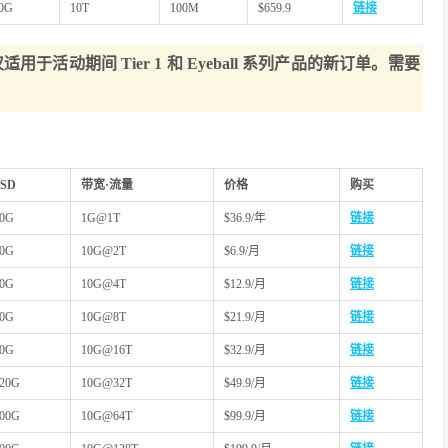
0G
10T
100M
$659.9
链接
活动期间 Tier 1 和 Eyeball 系列产品的新订单。需要
SSD
带宽·流量
价格
购买
0G
1G@1T
$36.9/年
链接
0G
10G@2T
$6.9/月
链接
0G
10G@4T
$12.9/月
链接
0G
10G@8T
$21.9/月
链接
0G
10G@16T
$32.9/月
链接
20G
10G@32T
$49.9/月
链接
00G
10G@64T
$99.9/月
链接