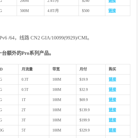
0G
200M
2.4T/月
$240
链接
0G
500M
4.8T/月
$500
链接
/64，线路 CN2 GIA/10099(9929)/CMI。
台额外的Pro系列产品。
SD
月流量
带宽
月付
购买
G
0.3T
100M
$19.9
链接
G
0.5T
100M
$32.9
链接
G
1T
100M
$69.9
链接
G
2T
100M
$139.9
链接
G
3T
100M
$199.9
链接
0G
5T
100M
$329.9
链接