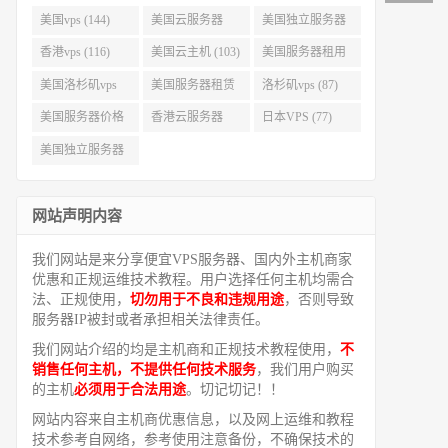
美国vps (144)
美国云服务器
美国独立服务器
(143)
(118)
香港vps (116)
美国云主机 (103)
美国服务器租用
(99)
美国洛杉矶vps
美国服务器租赁
洛杉矶vps (87)
(94)
(91)
美国服务器价格
香港云服务器
日本VPS (77)
(82)
(77)
美国独立服务器
租用 (68)
网站声明内容
我们网站是来分享便宜VPS服务器、国内外主机商家
优惠和正规运维技术教程。用户选择任何主机均需合
法、正规使用，
切勿用于不良和违规用途
，否则导致
服务器IP被封或者承担相关法律责任。
我们网站介绍的均是主机商和正规技术教程使用，
不
销售任何主机，不提供任何技术服务
，我们用户购买
的主机
必须用于合法用途
。切记切记！！
网站内容来自主机商优惠信息，以及网上运维和教程
技术参考自网络，参考使用注意备份，不确保技术的