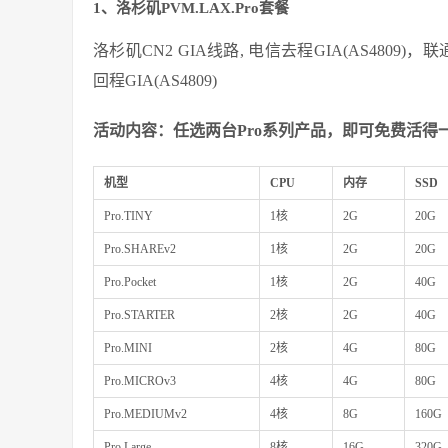
1、洛杉矶PVM.LAX.Pro套餐
洛杉矶CN2 GIA线路, 电信去程GIA(AS4809)，
回程GIA(AS4809)
活动内容：任选两台Pro系列产品，即可免费活得一
机型
CPU
内存
SSD
Pro.TINY
1核
2G
20G
Pro.SHAREv2
1核
2G
20G
Pro.Pocket
1核
2G
40G
Pro.STARTER
2核
2G
40G
Pro.MINI
2核
4G
80G
Pro.MICROv3
4核
4G
80G
Pro.MEDIUMv2
4核
8G
160G
Pro.Large
8核
16G
320G