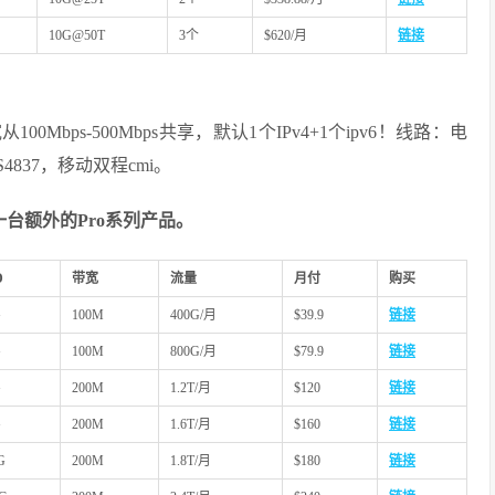
10G@50T
3个
$620/月
链接
0Mbps-500Mbps共享，默认1个IPv4+1个ipv6！线路：电
AS4837，移动双程cmi。
台额外的Pro系列产品。
D
带宽
流量
月付
购买
G
100M
400G/月
$39.9
链接
G
100M
800G/月
$79.9
链接
G
200M
1.2T/月
$120
链接
G
200M
1.6T/月
$160
链接
G
200M
1.8T/月
$180
链接