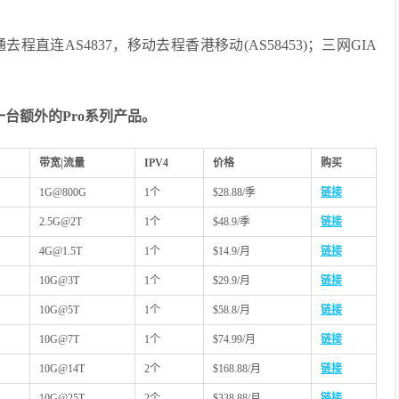
联通去程直连AS4837，移动去程香港移动(AS58453)；三网GIA
台额外的Pro系列产品。
带宽|流量
IPV4
价格
购买
1G@800G
1个
$28.88/季
链接
2.5G@2T
1个
$48.9/季
链接
4G@1.5T
1个
$14.9/月
链接
10G@3T
1个
$29.9/月
链接
10G@5T
1个
$58.8/月
链接
10G@7T
1个
$74.99/月
链接
10G@14T
2个
$168.88/月
链接
10G@25T
2个
$338.88/月
链接