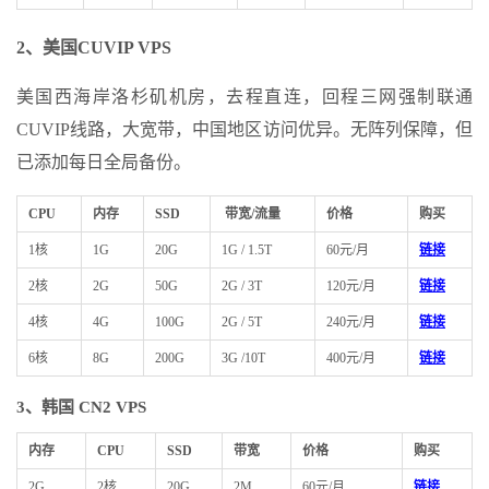
2、美国CUVIP VPS
美国西海岸洛杉矶机房，去程直连，回程三网强制联通
CUVIP线路，大宽带，中国地区访问优异。无阵列保障，但
已添加每日全局备份。
CPU
内存
SSD
带宽/流量
价格
购买
1核
1G
20G
1G / 1.5T
60元/月
链接
2核
2G
50G
2G / 3T
120元/月
链接
4核
4G
100G
2G / 5T
240元/月
链接
6核
8G
200G
3G /10T
400元/月
链接
3、韩国 CN2 VPS
内存
CPU
SSD
带宽
价格
购买
2G
2核
20G
2M
60元/月
链接