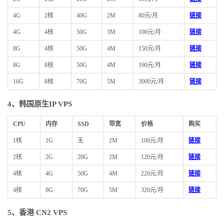
4G
2核
40G
2M
80元/月
链接
4G
4核
50G
3M
100元/月
链接
8G
4核
50G
4M
150元/月
链接
8G
8核
50G
4M
160元/月
链接
16G
8核
70G
5M
3000元/月
链接
4、
韩国原生IP VPS
CPU
内存
SSD
带宽
价格
购买
1核
1G
无
2M
100元/月
链接
2核
2G
20G
2M
120元/月
链接
4核
4G
50G
4M
220元/月
链接
4核
8G
70G
5M
320元/月
链接
5、香港 CN2 VPS