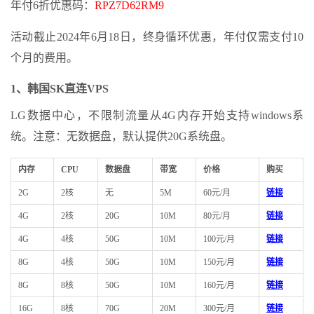
年付6折优惠码：
RPZ7D62RM9
活动截止2024年6月18日，终身循环优惠，年付仅需支付10
个月的费用。
1、韩国SK直连VPS
LG数据中心，不限制流量从4G内存开始支持windows系
统。注意：无数据盘，默认提供20G系统盘。
内存
CPU
数据盘
带宽
价格
购买
2G
2核
无
5M
60元/月
链接
4G
2核
20G
10M
80元/月
链接
4G
4核
50G
10M
100元/月
链接
8G
4核
50G
10M
150元/月
链接
8G
8核
50G
10M
160元/月
链接
16G
8核
70G
20M
300元/月
链接