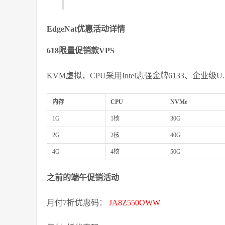
EdgeNat优惠活动详情
618限量促销款VPS
KVM虚拟，CPU采用Intel志强金牌6133、企业级U.
内存
CPU
NVMe
1G
1核
30G
2G
2核
40G
4G
4核
50G
之前的端午促销活动
月付7折优惠码：
JA8Z550OWW