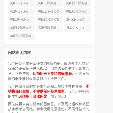
美国vps (144)
美国云服务器
美国独立服务器
(143)
(118)
香港vps (116)
美国云主机 (103)
美国服务器租用
(99)
美国洛杉矶vps
美国服务器租赁
洛杉矶vps (87)
(94)
(91)
美国服务器价格
香港云服务器
日本VPS (77)
(82)
(77)
美国独立服务器
租用 (68)
网站声明内容
我们网站是来分享便宜VPS服务器、国内外主机商家
优惠和正规运维技术教程。用户选择任何主机均需合
法、正规使用，
切勿用于不良和违规用途
，否则导致
服务器IP被封或者承担相关法律责任。
我们网站介绍的均是主机商和正规技术教程使用，
不
销售任何主机，不提供任何技术服务
，我们用户购买
的主机
必须用于合法用途
。切记切记！！
网站内容来自主机商优惠信息，以及网上运维和教程
技术参考自网络，参考使用注意备份，不确保技术的