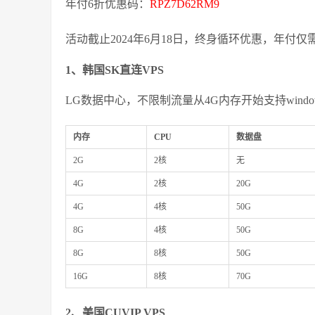
年付6折优惠码：
RPZ7D62RM9
活动截止2024年6月18日，终身循环优惠，年付仅
1、韩国SK直连VPS
LG数据中心，不限制流量从4G内存开始支持wind
内存
CPU
数据盘
2G
2核
无
4G
2核
20G
4G
4核
50G
8G
4核
50G
8G
8核
50G
16G
8核
70G
2、美国CUVIP VPS