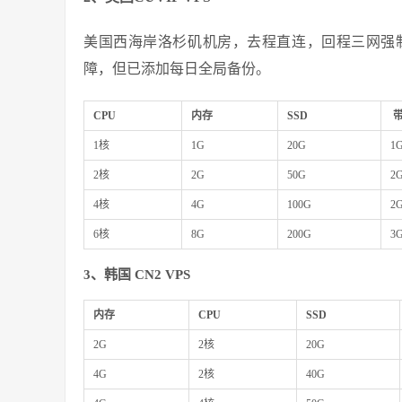
美国西海岸洛杉矶机房，去程直连，回程三网强制
障，但已添加每日全局备份。
CPU
内存
SSD
带
1核
1G
20G
1G
2核
2G
50G
2G
4核
4G
100G
2G
6核
8G
200G
3G
3、韩国 CN2 VPS
内存
CPU
SSD
2G
2核
20G
4G
2核
40G