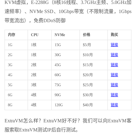
KVM虚拟，E-2288G（8核16线程、3.7GHz主频、5.0GHz加
速频率）、NVMe SSD、10Gbps带宽（不限制流量，1Gbps
带宽流出），免费DDoS防御
内存
CPU
NVMe
价格
购买
1G
1核
15G
$5/月
链接
2G
1核
30G
$10/月
链接
3G
2核
45G
$15/月
链接
4G
2核
60G
$20/月
链接
5G
3核
75G
$25/月
链接
6G
4核
90G
$30/月
链接
8G
4核
120G
$40/月
链接
ExtraVM怎么样？ExtraVM好不好？我们可以向ExtraVM客
服索取ExtraVM测试IP后自行测试。