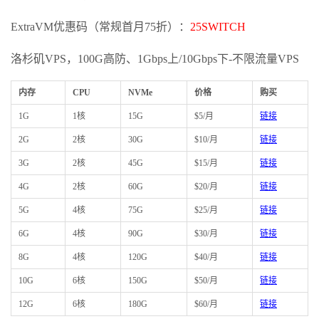
ExtraVM优惠码（常规首月75折）：
25SWITCH
洛杉矶VPS，100G高防、1Gbps上/10Gbps下-不限流量VPS
内存
CPU
NVMe
价格
购买
1G
1核
15G
$5/月
链接
2G
2核
30G
$10/月
链接
3G
2核
45G
$15/月
链接
4G
2核
60G
$20/月
链接
5G
4核
75G
$25/月
链接
6G
4核
90G
$30/月
链接
8G
4核
120G
$40/月
链接
10G
6核
150G
$50/月
链接
12G
6核
180G
$60/月
链接