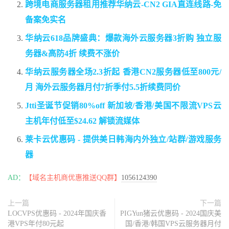
跨境电商服务器租用推荐华纳云-CN2 GIA直连线路-免
备案免实名
华纳云618品牌盛典：爆款海外云服务器3折购 独立服
务器&高防4折 续费不涨价
华纳云服务器全场2.3折起 香港CN2服务器低至800元/
月 海外云服务器月付7折季付5.5折续费同价
Jtti圣诞节促销80%off 新加坡/香港/美国不限流VPS云
主机年付低至$24.62 解锁流媒体
莱卡云优惠码 - 提供美日韩海内外独立/站群/游戏服务
器
AD：
【域名主机商优惠推送QQ群】
1056124390
上一篇
下一篇
LOCVPS优惠码 - 2024年国庆香
PIGYun猪云优惠码 - 2024国庆美
港VPS年付80元起
国/香港/韩国VPS云服务器月付