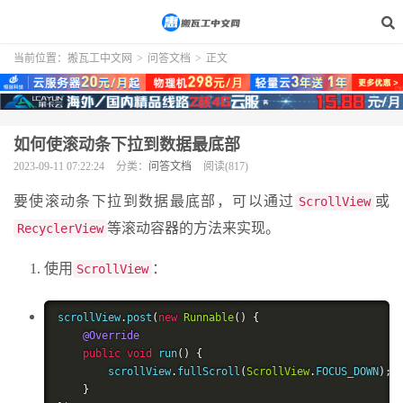
当前位置：
搬瓦工中文网
>
问答文档
>
正文
如何使滚动条下拉到数据最底部
2023-09-11 07:22:24
分类：
问答文档
阅读(817)
要使滚动条下拉到数据最底部，可以通过
或
ScrollView
等滚动容器的方法来实现。
RecyclerView
使用
：
ScrollView
scrollView
.
post
(
new
Runnable
()
{
@Override
public
void
 run
()
{
        scrollView
.
fullScroll
(
ScrollView
.
FOCUS_DOWN
);
}