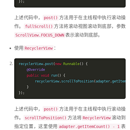
});
上述代码中，
方法用于在主线程中执行滚动操
post()
作。
方法将滚动视图滚动到底部，参数
fullScroll()
表示滚动到底部。
ScrollView.FOCUS_DOWN
使用
：
RecyclerView
recyclerView
.
post
(
new
Runnable
()
{
@Override
public
void
 run
()
{
        recyclerView
.
scrollToPosition
(
adapter
.
getItemC
}
});
上述代码中，
方法用于在主线程中执行滚动操
post()
作。
方法将
滚动到
scrollToPosition()
RecyclerView
指定位置，这里使用
表
adapter.getItemCount() - 1