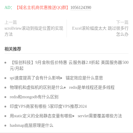
AD：
【域名主机商优惠推送QQ群】
1056124390
上一篇
下一篇
scrollview滚动到指定位置的实现
Excel滚轮幅度太大 跳过很多行
方法
怎么办
相关推荐
【恒创科技】9月金秋低价特惠 云服务器2.8折起 美国服务器500
元/月起
spi速度提高了会有什么影响
锚定效应是什么意思
物理机和虚拟机的区别是什么
redis是单线程还是多线程
redis和mongodb有什么区别
印度VPS商家有哪些 5家印度VPS推荐2024
用static定义的全局静态变量有哪些
servlet需要覆盖哪些方法
hashmap底层原理是什么