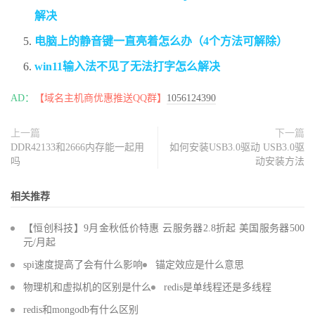
解决
电脑上的静音键一直亮着怎么办（4个方法可解除）
win11输入法不见了无法打字怎么解决
AD：
【域名主机商优惠推送QQ群】
1056124390
上一篇
下一篇
DDR42133和2666内存能一起用
如何安装USB3.0驱动 USB3.0驱
吗
动安装方法
相关推荐
【恒创科技】9月金秋低价特惠 云服务器2.8折起 美国服务器500
元/月起
spi速度提高了会有什么影响
锚定效应是什么意思
物理机和虚拟机的区别是什么
redis是单线程还是多线程
redis和mongodb有什么区别