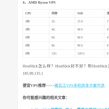
4、AMD Ryzen
VPS
CPU
内存
SSD
4核
2G
25 G
2
4核
4G
40 G
4
6核
6G
60 G
4
8核
8G
90 G
6
8核
12G
120 G
6
HostSlick怎么样？HostSlick好不好？附Host
185.99.135.1
便宜VPS推荐
>>>>
搬瓦工VPS多机房多方案可选
你可能感兴趣的相关文章：