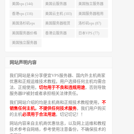
美国vps (144)
美国云服务器
美国独立服务器
(143)
(118)
香港vps (116)
美国云主机 (103)
美国服务器租用
(99)
美国洛杉矶vps
美国服务器租赁
洛杉矶vps (87)
(94)
(91)
美国服务器价格
香港云服务器
日本VPS (77)
(82)
(77)
美国独立服务器
租用 (68)
网站声明内容
我们网站是来分享便宜VPS服务器、国内外主机商家
优惠和正规运维技术教程。用户选择任何主机均需合
法、正规使用，
切勿用于不良和违规用途
，否则导致
服务器IP被封或者承担相关法律责任。
我们网站介绍的均是主机商和正规技术教程使用，
不
销售任何主机，不提供任何技术服务
，我们用户购买
的主机
必须用于合法用途
。切记切记！！
网站内容来自主机商优惠信息，以及网上运维和教程
技术参考自网络，参考使用注意备份，不确保技术的