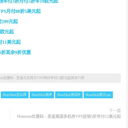
S全场年付3折月付5折年19欧元起
荷兰VPS月付88折5美元起
付299元起
11欧元起
年付11美元起
S85折其余9折优惠
Slick优惠码 - 圣诞元旦荷兰VPS特价年付23欧元起其余75折
HostSlick怎么样
HostSlick测评
HostSlick测试IP
HostSlick荷兰vps
下一篇
Hosteons优惠码 - 圣诞美国多机房VPS促销5折年付12美元起