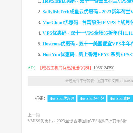
HostSlick优惠码 - 双十一暨黑五荷兰VP
SaltyfishTech咸鱼云优惠码 - 2023新年
MoeCloud优惠码 - 台湾原生IP VPS上线月
V.PS优惠码 - 双十一VPS全场85折年付11.
Hosteons优惠码 - 双十一美国便宜VPS半
HostYun优惠码 - 新上香港EPYC系列VP
AD：
【域名主机商优惠推送QQ群】
1056124390
未经允许不得转载：
搬瓦工中文网
»
Host
标签：
HostSlick优惠码
HostSlick好不好
HostSlick官网
上一篇
VMISS优惠码 - 2023圣诞香港国际VPS限时7折其余8折