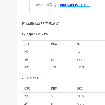
HostSlick官网：
https://hostslick.com
HostSlick双旦优惠活动
1、OpenVZ VPS
CPU
内存
SSD
2核
4G
35 G
4核
8G
60 G
6核
12G
100 G
2、KVM VPS
CPU
内存
SSD
2核
2G
240 G
4核
6G
512 G