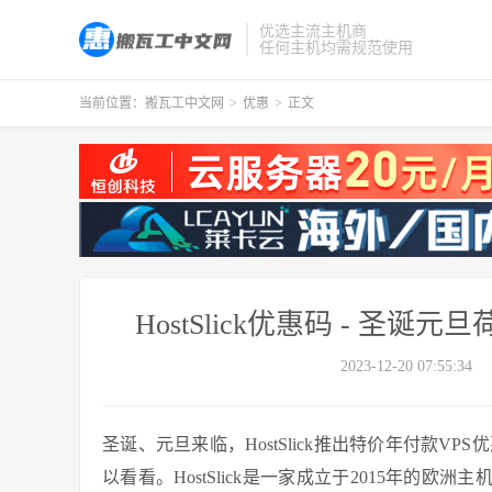
优选主流主机商
任何主机均需规范使用
当前位置：
搬瓦工中文网
>
优惠
>
正文
HostSlick优惠码 - 圣诞
2023-12-20 07:55:34
圣诞、元旦来临，HostSlick推出特价年付款VP
以看看。HostSlick是一家成立于2015年的