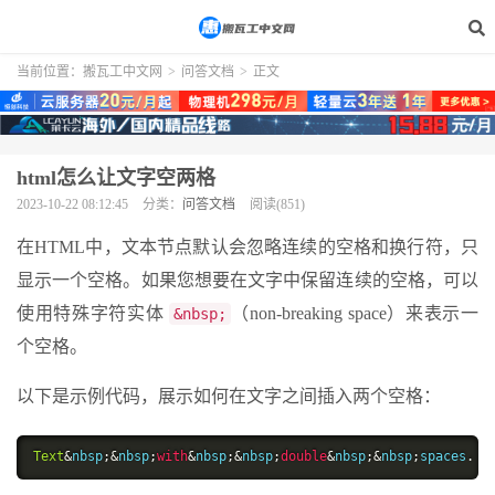
当前位置：
搬瓦工中文网
>
问答文档
>
正文
html怎么让文字空两格
2023-10-22 08:12:45
分类：
问答文档
阅读(851)
在HTML中，文本节点默认会忽略连续的空格和换行符，只
显示一个空格。如果您想要在文字中保留连续的空格，可以
使用特殊字符实体
（non-breaking space）来表示一
&nbsp;
个空格。
以下是示例代码，展示如何在文字之间插入两个空格：
Text
&
nbsp
;&
nbsp
;
with
&
nbsp
;&
nbsp
;
double
&
nbsp
;&
nbsp
;
spaces
.